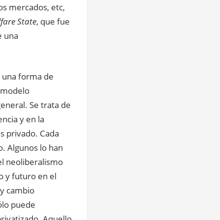
los mercados, etc,
fare State
, que fue
e una
s una forma de
n modelo
eneral. Se trata de
ncia y en la
és privado. Cada
. Algunos lo han
l neoliberalismo
 y futuro en el
 y cambio
ólo puede
privatizado. Aquello