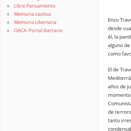
Libre Pensamiento
Memoria cautiva
Enzo Trav
Memoria Libertaria
desde cual
OACA: Portal ibertario
él, la pan
alguno de 
como favo
El de Trav
Mediterrá
años de ju
momentos i
Comunista 
de terrori
tanto irre
condensaba