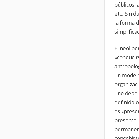
públicos, 
etc. Sin 
la forma d
simplifica
El neolibe
«conducirs
antropológ
un modelo
organizaci
uno debe 
definido 
es «prese
presente.
permanent
concebirse