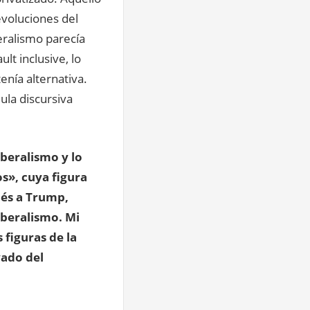
evoluciones del
eralismo parecía
lt inclusive, lo
enía alternativa.
ula discursiva
iberalismo y lo
s», cuya figura
dés a Trump,
iberalismo. Mi
 figuras de la
ado del