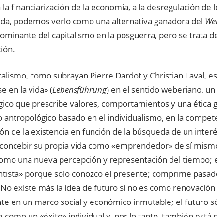
a la financiarización de la economía, a la desregulación de 
duda, podemos verlo como una alternativa ganadora del
Wel
ominante del capitalismo en la posguerra, pero se trata d
ción.
ralismo, como subrayan Pierre Dardot y Christian Laval, e
e en la vida» (
Lebensführung
) en el sentido weberiano, u
ico que prescribe valores, comportamientos y una ética g
 antropológico basado en el individualismo, en la compete
ón de la existencia en función de la búsqueda de un inter
concebir su propia vida como «emprendedor» de sí mismo
como una nueva percepción y representación del tiempo; e
ntista» porque solo conozco el presente; comprime pasado
 No existe más la idea de futuro si no es como renovación
e en un marco social y económico inmutable; el futuro s
 como un «éxito» individual y, por lo tanto, también está 