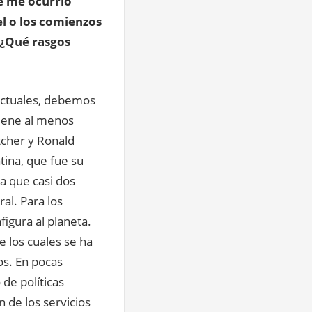
se me ocurrió
el o los comienzos
 ¿Qué rasgos
lectuales, debemos
tiene al menos
tcher y Ronald
tina, que fue su
a que casi dos
al. Para los
igura al planeta.
 los cuales se ha
os. En pocas
de políticas
n de los servicios