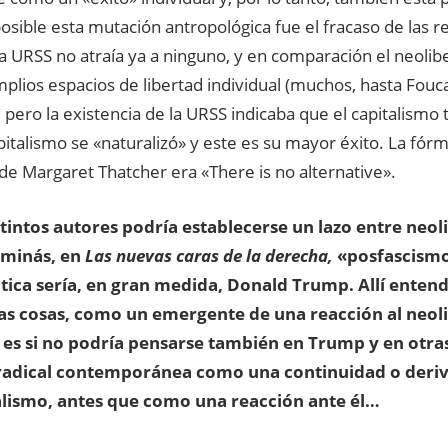
osible esta mutación antropológica fue el fracaso de las r
La URSS no atraía ya a ninguno, y en comparación el neolib
plios espacios de libertad individual (muchos, hasta Foucau
 pero la existencia de la URSS indicaba que el capitalismo t
pitalismo se «naturalizó» y este es su mayor éxito. La fórm
de Margaret Thatcher era «There is no alternative».
tintos autores podría establecerse un lazo entre neol
minás, en
Las nuevas caras de la derecha,
«posfascismo
ica sería, en gran medida, Donald Trump. Allí enten
as cosas, como un emergente de una reacción al neol
es si no podría pensarse también en Trump y en otras
radical contemporánea como una continuidad o deriv
alismo, antes que como una reacción ante él…