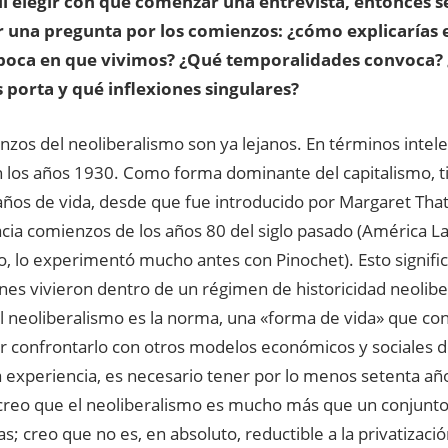
il elegir con qué comenzar una entrevista, entonces 
r una pregunta por los comienzos: ¿cómo explicarías 
época en que vivimos? ¿Qué temporalidades convoca?
 porta y qué inflexiones singulares?
nzos del neoliberalismo son ya lejanos. En términos inte
en los años 1930. Como forma dominante del capitalismo, 
años de vida, desde que fue introducido por Margaret Tha
ia comienzos de los años 80 del siglo pasado (América La
o, lo experimentó mucho antes con Pinochet). Esto signific
es vivieron dentro de un régimen de historicidad neoliber
l neoliberalismo es la norma, una «forma de vida» que conf
r confrontarlo con otros modelos económicos y sociales de
 experiencia, es necesario tener por lo menos setenta añ
 creo que el neoliberalismo es mucho más que un conjunto 
; creo que no es, en absoluto, reductible a la privatizació