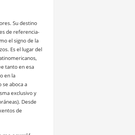
dores. Su destino
es de referencia-
mo el signo de la
os. Es el lugar del
latinomericanos,
ee tanto en esa
o en la
o se aboca a
isma exclusivo y
poráneas). Desde
exentos de