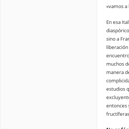
«vamos a 
En esa Ita
diaspórico
sino a Fra
liberación
encuentro
muchos de 
manera des
complicid
estudios q
excluyente
entonces 
fructífera