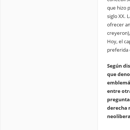
que hizo p
siglo XX. 
ofrecer am
creyeron),
Hoy, el ca
preferida 
Según dis
que deno
emblemát
entre otr
pregunta 
derecha 
neoliber