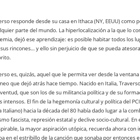
erso responde desde su casa en Ithaca (NY, EEUU) como p
quier parte del mundo. La hiperlocalización a la que lo c
demia, dejó ese aprendizaje: es posible habitar todos los 
sus rincones… y ello sin perjuicio de que se pueda atesora
rito.
erso es, quizás, aquel que le permita ver desde la ventana 
neo que dejó atrás hace tiempo. Nacido en Italia, Travers
ventud, que son los de su militancia política y de su form
ntensos. El fin de la hegemonía cultural y política del PCI
Italiano) hacia la década del 80 había dado lugar a la com
smo fascista, represión estatal y declive socio-cultural. E
spirable, la mayor aspiración utópica, recuerda ahora con i
 en el estribillo de la canción que sonaba por entonces en