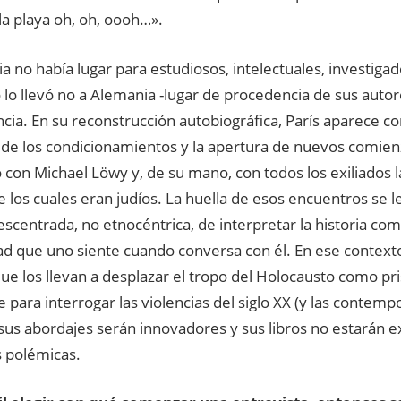
la playa oh, oh, oooh…».
lia no había lugar para estudiosos, intelectuales, investiga
 lo llevó no a Alemania -lugar de procedencia de sus autor
ncia. En su reconstrucción autobiográfica, París aparece co
 de los condicionamientos y la apertura de nuevos comienz
 con Michael Löwy y, de su mano, con todos los exiliados 
los cuales eran judíos. La huella de esos encuentros se l
centrada, no etnocéntrica, de interpretar la historia com
ad que uno siente cuando conversa con él. En ese context
ue los llevan a desplazar el tropo del Holocausto como pr
 para interrogar las violencias del siglo XX (y las contem
sus abordajes serán innovadores y sus libros no estarán 
s polémicas.