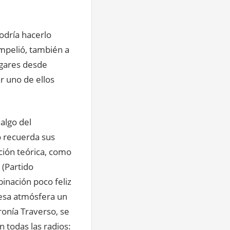
odría hacerlo
ompelió, también a
lugares desde
r uno de ellos
algo del
o recuerda sus
ación teórica, como
 (Partido
binación poco feliz
n esa atmósfera un
ronía Traverso, se
 todas las radios: