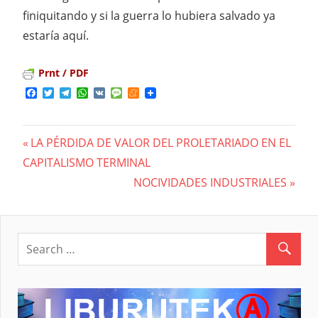
finiquitando y si la guerra lo hubiera salvado ya
estaría aquí.
Prnt / PDF
Facebook
Twitter
Telegram
WhatsApp
VK
Message
Meneame
Previous
LA PÉRDIDA DE VALOR DEL PROLETARIADO EN EL
Navegación
CAPITALISMO TERMINAL
Post:
Next
NOCIVIDADES INDUSTRIALES
de
Post:
entradas