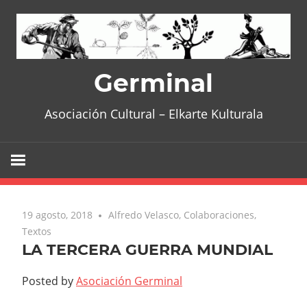
Skip
to
content
Germinal
Asociación Cultural – Elkarte Kulturala
19 agosto, 2018
Alfredo Velasco
,
Colaboraciones
,
Textos
LA TERCERA GUERRA MUNDIAL
Posted by
Asociación Germinal