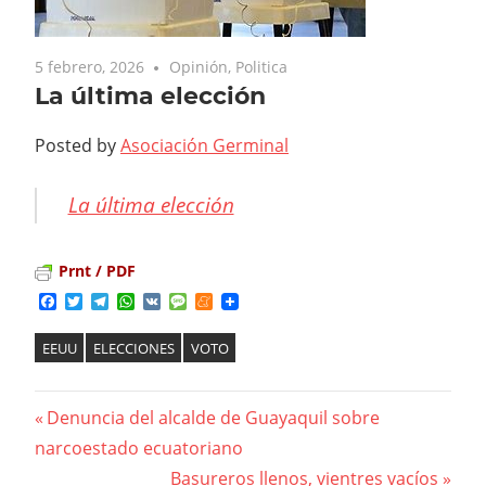
5 febrero, 2026
Opinión
,
Politica
La última elección
Posted by
Asociación Germinal
La última elección
Prnt / PDF
Facebook
Twitter
Telegram
WhatsApp
VK
Message
Meneame
EEUU
ELECCIONES
VOTO
Previous
Denuncia del alcalde de Guayaquil sobre
Navegación
narcoestado ecuatoriano
Post:
Next
Basureros llenos, vientres vacíos