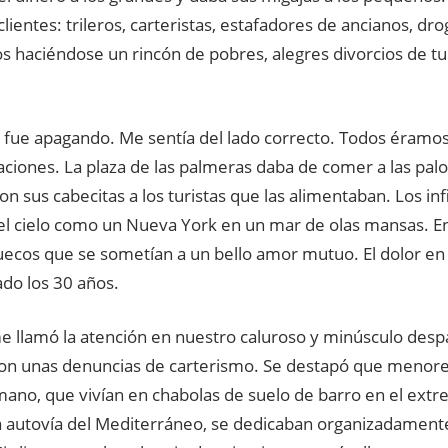
lientes: trileros, carteristas, estafadores de ancianos, dro
s haciéndose un rincón de pobres, alegres divorcios de tur
e fue apagando. Me sentía del lado correcto. Todos éramo
aciones. La plaza de las palmeras daba de comer a las pal
on sus cabecitas a los turistas que las alimentaban. Los inf
el cielo como un Nueva York en un mar de olas mansas. En
ecos que se sometían a un bello amor mutuo. El dolor en 
ado los 30 años.
e llamó la atención en nuestro caluroso y minúsculo des
n unas denuncias de carterismo. Se destapó que menore
mano, que vivían en chabolas de suelo de barro en el ext
a autovía del Mediterráneo, se dedicaban organizadamente