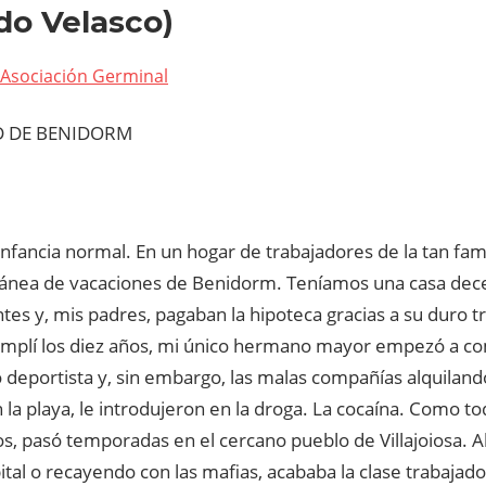
do Velasco)
Asociación Germinal
D DE BENIDORM
infancia normal. En un hogar de trabajadores de la tan fa
ánea de vacaciones de Benidorm. Teníamos una casa dece
tes y, mis padres, pagaban la hipoteca gracias a su duro t
mplí los diez años, mi único hermano mayor empezó a co
o deportista y, sin embargo, las malas compañías alquilan
n la playa, le introdujeron en la droga. La cocaína. Como to
s, pasó temporadas en el cercano pueblo de Villajoiosa. Al
ital o recayendo con las mafias, acababa la clase trabajad