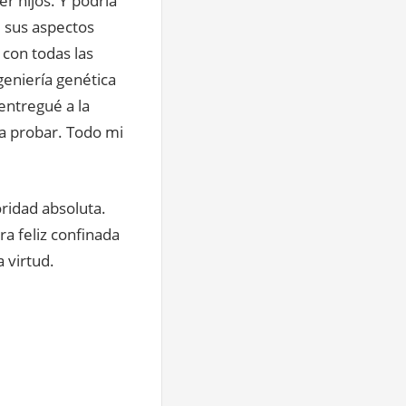
r hijos. Y podría
e sus aspectos
 con todas las
geniería genética
entregué a la
ía probar. Todo mi
ridad absoluta.
ra feliz confinada
 virtud.