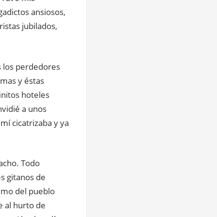
gadictos ansiosos,
istas jubilados,
s los perdedores
omas y éstas
initos hoteles
vidié a unos
mí cicatrizaba y ya
pacho. Todo
s gitanos de
remo del pueblo
 al hurto de