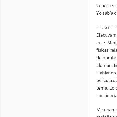
venganza,
Yo sabía d
Inicié mi 
Efectivame
en el Med
físicas re
de hombre
alemán. Er
Hablando c
película d
tema. Lo d
conciencia
Me enamoré