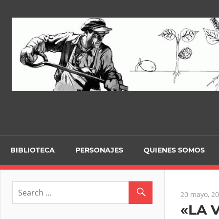
Skip
to
content
BIBLIOTECA
PERSONAJES
QUIENES SOMOS
20 mayo, 2
«LA 