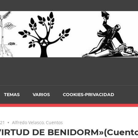
TEMAS
VARIOS
COOKIES-PRIVACIDAD
021
Alfredo Velasco
,
Cuentos
VIRTUD DE BENIDORM»(Cuento