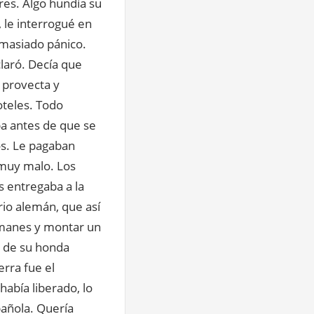
ares. Algo hundía su
 le interrogué en
emasiado pánico.
laró. Decía que
 provecta y
oteles. Todo
a antes de que se
os. Le pagaban
 muy malo. Los
os entregaba a la
io alemán, que así
emanes y montar un
s de su honda
erra fue el
había liberado, lo
pañola. Quería