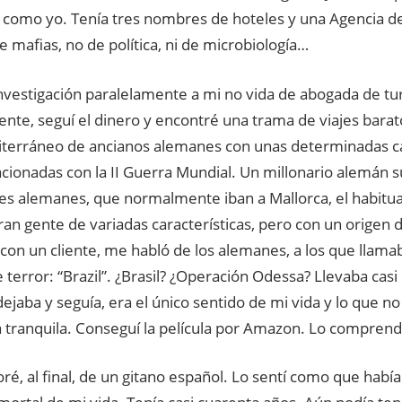
 como yo. Tenía tres nombres de hoteles y una Agencia de
e mafias, no de política, ni de microbiología…
investigación paralelamente a mi no vida de abogada de tur
nte, seguí el dinero y encontré una trama de viajes bara
iterráneo de ancianos alemanes con unas determinadas ca
lacionadas con la II Guerra Mundial. Un millonario alemán 
s alemanes, que normalmente iban a Mallorca, el habitual
an gente de variadas características, pero con un origen 
on un cliente, me habló de los alemanes, a los que llamab
e terror: “Brazil”. ¿Brasil? ¿Operación Odessa? Llevaba casi
ejaba y seguía, era el único sentido de mi vida y lo que n
 tranquila. Conseguí la película por Amazon. Lo comprend
, al final, de un gitano español. Lo sentí como que habí