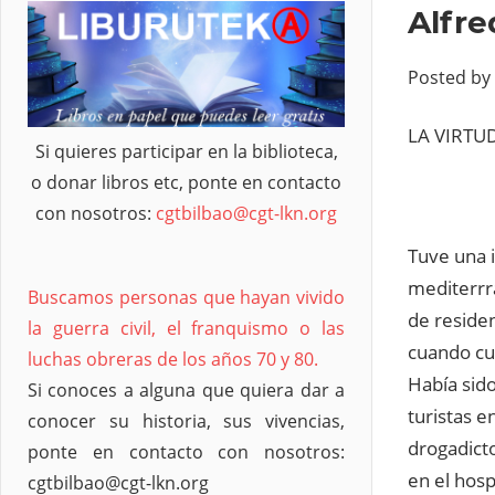
Alfre
Posted by
LA VIRTU
Si quieres participar en la biblioteca,
o donar libros etc, ponte en contacto
con nosotros:
cgtbilbao@cgt-lkn.org
Tuve una 
mediterrr
Buscamos personas que hayan vivido
de residen
la guerra civil, el franquismo o las
cuando cu
luchas obreras de los años 70 y 80.
Había sid
Si conoces a alguna que quiera dar a
turistas e
conocer su historia, sus vivencias,
drogadicto
ponte en contacto con nosotros:
en el hosp
cgtbilbao@cgt-lkn.org