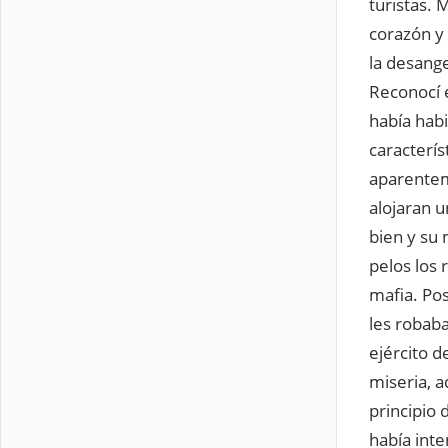
turistas. 
corazón y 
la desang
Reconocí e
había habi
caracterís
aparentem
alojaran 
bien y su 
pelos los 
mafia. Po
les robab
ejército 
miseria, a
principio 
había inte