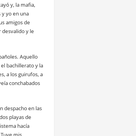
ayó y, la mafia,
s y yo en una
Sus amigos de
desvalido y le
pañoles. Aquello
l bachillerato y la
, a los guirufos, a
s veía conchabados
on despacho en las
 dos playas de
Sistema hacía
. Tuve mis