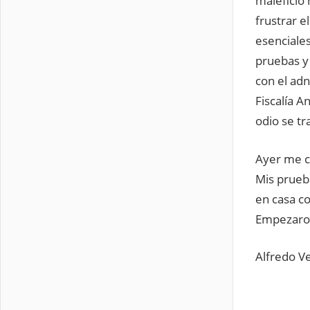
maleficio 
frustrar e
esenciales
pruebas y 
con el adn
Fiscalía A
odio se tr
Ayer me co
Mis prueba
en casa c
Empezaron
Alfredo V