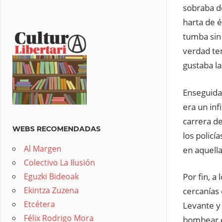
sobraba de
harta de é
tumba sin
verdad te
gustaba l
Enseguida
era un inf
carrera de
WEBS RECOMENDADAS
los policí
Al Margen
en aquella
Colectivo La Ilusión
Eguzki Bideoak
Por fin, a
Ekintza Zuzena
cercanías 
Etcétera
Levante y 
Félix Rodrigo Mora
bombear e