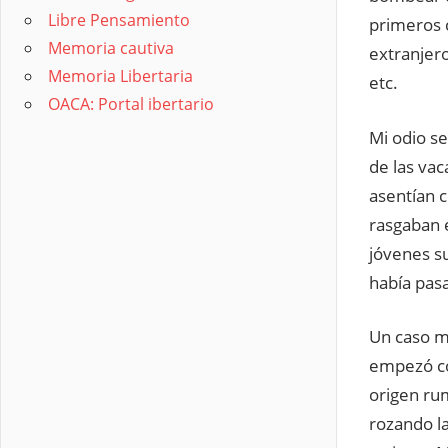
Libre Pensamiento
primeros c
Memoria cautiva
extranjero
Memoria Libertaria
etc.
OACA: Portal ibertario
Mi odio s
de las vac
asentían c
rasgaban 
jóvenes su
había pas
Un caso m
empezó co
origen ru
rozando l