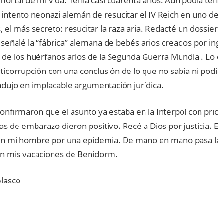
mortal de mi vida. Tenía casi cuarenta años. Aún podía tene
l intento neonazi alemán de resucitar el IV Reich en uno d
, el más secreto: resucitar la raza aria. Redacté un dossier
señalé la “fábrica” alemana de bebés arios creados por in
 de los huérfanos arios de la Segunda Guerra Mundial. Lo 
nticorrupción con una conclusión de lo que no sabía ni pod
adujo en implacable argumentación jurídica.
nfirmaron que el asunto ya estaba en la Interpol con prio
s de embarazo dieron positivo. Recé a Dios por justicia. E
on mi hombre por una epidemia. De mano en mano pasa la
 mis vacaciones de Benidorm.
elasco