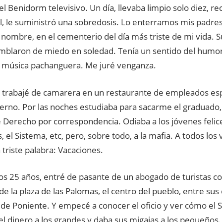
l Benidorm televisivo. Un día, llevaba limpio solo diez, rec
l, le suministró una sobredosis. Lo enterramos mis padre
 nombre, en el cementerio del día más triste de mi vida. 
mblaron de miedo en soledad. Tenía un sentido del humor 
a música pachanguera. Me juré venganza.
 trabajé de camarera en un restaurante de empleados es
ierno. Por las noches estudiaba para sacarme el graduado, e
 Derecho por correspondencia. Odiaba a los jóvenes felices
as, el Sistema, etc, pero, sobre todo, a la mafia. A todos lo
 triste palabra: Vacaciones.
 los 25 años, entré de pasante de un abogado de turistas c
de la plaza de las Palomas, el centro del pueblo, entre sus
de Poniente. Y empecé a conocer el oficio y ver cómo el 
l dinero a los grandes y daba sus migajas a los pequeños