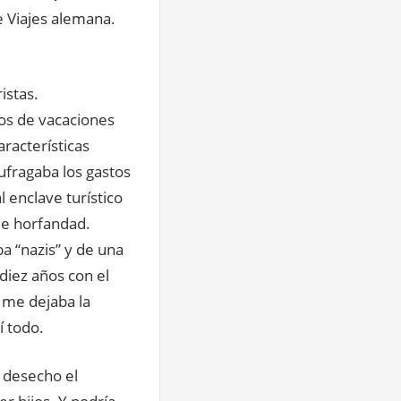
 Viajes alemana.
istas.
tos de vacaciones
racterísticas
sufragaba los gastos
 enclave turístico
de horfandad.
a “nazis” y de una
 diez años con el
o me dejaba la
í todo.
a desecho el