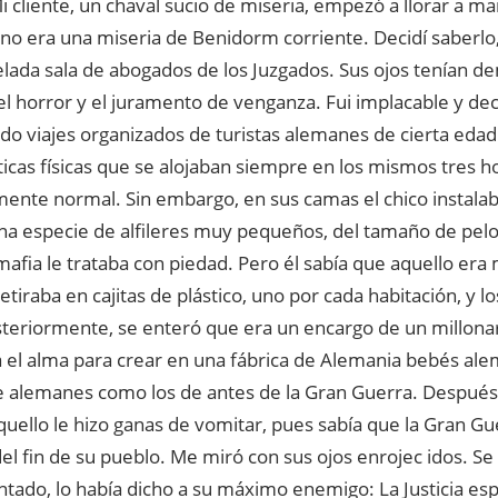
Mi cliente, un chaval sucio de miseria, empezó a llorar a m
no era una miseria de Benidorm corriente. Decidí saberlo,
elada sala de abogados de los Juzgados. Sus ojos tenían d
l horror y el juramento de venganza. Fui implacable y dec
do viajes organizados de turistas alemanes de cierta edad
ticas físicas que se alojaban siempre en los mismos tres h
ente normal. Sin embargo, en sus camas el chico instalab
una especie de alfileres muy pequeños, del tamaño de pel
mafia le trataba con piedad. Pero él sabía que aquello era
retiraba en cajitas de plástico, uno por cada habitación, y l
steriormente, se enteró que era un encargo de un millonar
a el alma para crear en una fábrica de Alemania bebés al
de alemanes como los de antes de la Gran Guerra. Despué
quello le hizo ganas de vomitar, pues sabía que la Gran Gu
del fin de su pueblo. Me miró con sus ojos enrojec idos. Se 
ntado, lo había dicho a su máximo enemigo: La Justicia es