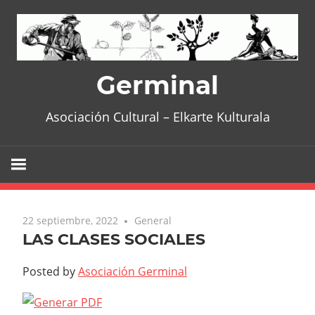
Skip
to
content
Germinal
Asociación Cultural – Elkarte Kulturala
22 septiembre, 2022
General
LAS CLASES SOCIALES
Posted by
Asociación Germinal