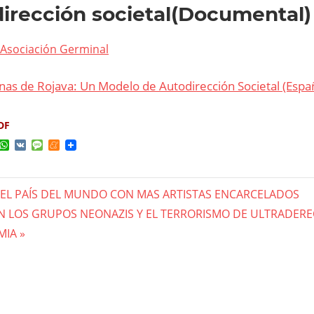
irección societal(Documental)
Asociación Germinal
as de Rojava: Un Modelo de Autodirección Societal (Espa
DF
ok
ter
elegram
WhatsApp
VK
Message
Meneame
 EL PAÍS DEL MUNDO CON MAS ARTISTAS ENCARCELADOS
gación
EN LOS GRUPOS NEONAZIS Y EL TERRORISMO DE ULTRADER
MIA
das