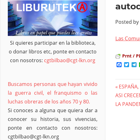
autod
Posted by
Las Comun
Si quieres participar en la biblioteca,
o donar libros etc, ponte en contacto
Prnt / P
con nosotros:
cgtbilbao@cgt-lkn.org
Facebo
Twit
T
Buscamos personas que hayan vivido
Previous
ESPAÑA,
Nave
la guerra civil, el franquismo o las
Next
ASI CREC
Post:
luchas obreras de los años 70 y 80.
Post:
LA PANDE
de
Si conoces a alguna que quiera dar a
entra
conocer su historia, sus vivencias,
ponte en contacto con nosotros:
cgtbilbao@cgt-lkn.org