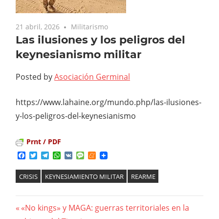
21 abril, 2026
Militarismo
Las ilusiones y los peligros del
keynesianismo militar
Posted by
Asociación Germinal
https://www.lahaine.org/mundo.php/las-ilusiones-
y-los-peligros-del-keynesianismo
Prnt / PDF
Facebook
Twitter
Telegram
WhatsApp
VK
Message
Meneame
CRISIS
KEYNESIAMIENTO MILITAR
REARME
Previous
«No kings» y MAGA: guerras territoriales en la