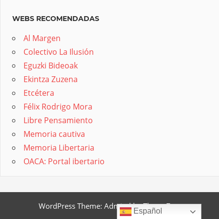
WEBS RECOMENDADAS
Al Margen
Colectivo La Ilusión
Eguzki Bideoak
Ekintza Zuzena
Etcétera
Félix Rodrigo Mora
Libre Pensamiento
Memoria cautiva
Memoria Libertaria
OACA: Portal ibertario
WordPress Theme: Admiral by ThemeZee.
Español