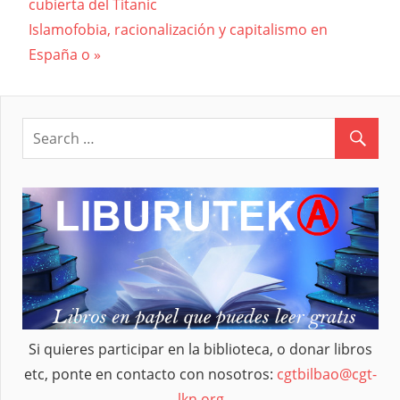
Navegación
cubierta del Titanic
Post:
Next
Islamofobia, racionalización y capitalismo en
de
Post:
España o
entradas
Si quieres participar en la biblioteca, o donar libros
etc, ponte en contacto con nosotros:
cgtbilbao@cgt-
lkn.org