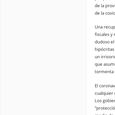
de la pro
de la covi
Una recup
fiscales y
dudoso el
hipócrita
un irrisor
que asumió
tormenta y
El coronav
cualquier 
Los gobie
“protecci