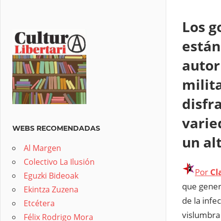
Los g
están
autor
milit
disfr
varie
WEBS RECOMENDADAS
un al
Al Margen
Colectivo La Ilusión
Por
Cl
Eguzki Bideoak
que gener
Ekintza Zuzena
de la infe
Etcétera
vislumbra 
Félix Rodrigo Mora