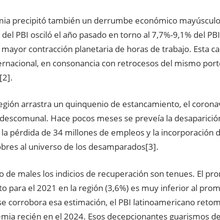
ia precipitó también un derrumbe económico mayúsculo.
 del PBI osciló el año pasado en torno al 7,7%-9,1% del PB
 mayor contracción planetaria de horas de trabajo. Esta caí
ernacional, en consonancia con retrocesos del mismo port
[2].
egión arrastra un quinquenio de estancamiento, el corona
 descomunal. Hace pocos meses se preveía la desaparición
 la pérdida de 34 millones de empleos y la incorporación 
bres al universo de los desamparados[3].
 de males los indicios de recuperación son tenues. El pro
o para el 2021 en la región (3,6%) es muy inferior al pro
 se corrobora esa estimación, el PBI latinoamericano retom
mia recién en el 2024. Esos decepcionantes guarismos d