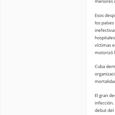
menores i
Esos desp
los paíse
inefectiva
hospitales
víctimas 
motorizó l
Cuba demos
organizaci
mortalida
El gran de
infección.
debut del 