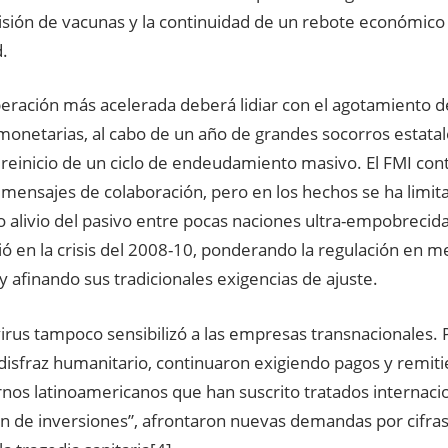
visión de vacunas y la continuidad de un rebote económico
d.
eración más acelerada deberá lidiar con el agotamiento d
 monetarias, al cabo de un año de grandes socorros estata
 reinicio de un ciclo de endeudamiento masivo. El FMI con
s mensajes de colaboración, pero en los hechos se ha limi
io alivio del pasivo entre pocas naciones ultra-empobrecida
 en la crisis del 2008-10, ponderando la regulación en me
 afinando sus tradicionales exigencias de ajuste.
irus tampoco sensibilizó a las empresas transnacionales.
disfraz humanitario, continuaron exigiendo pagos y remiti
rnos latinoamericanos que han suscrito tratados internaci
ón de inversiones”, afrontaron nuevas demandas por cifr