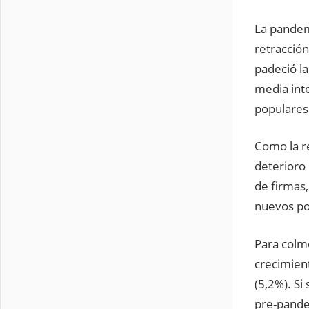
La pandem
retracción
padeció la
media int
populares
Como la r
deterioro
de firmas,
nuevos po
Para colmo
crecimient
(5,2%). Si
pre-pande