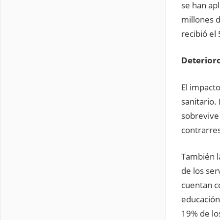
se han ap
millones 
recibió el
Deterioro
El impact
sanitario.
sobrevive 
contrarres
También la
de los ser
cuentan co
educación 
19% de lo