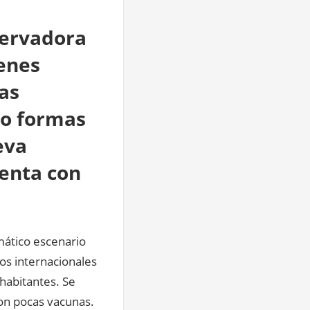
servadora
enes
as
ino formas
eva
uenta con
mático escenario
os internacionales
 habitantes. Se
con pocas vacunas.