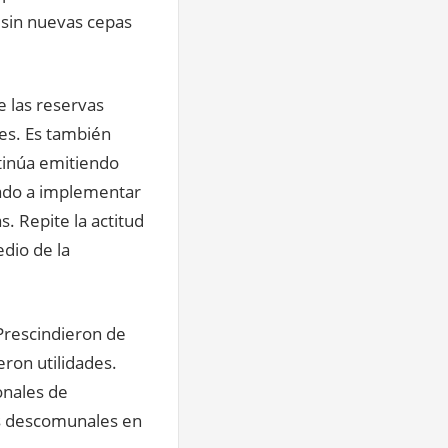
 sin nuevas cepas
e las reservas
les. Es también
tinúa emitiendo
tado a implementar
s. Repite la actitud
dio de la
 Prescindieron de
eron utilidades.
onales de
as descomunales en