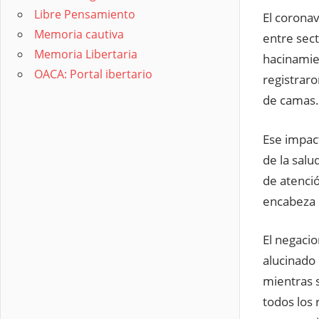
Libre Pensamiento
El coronav
Memoria cautiva
entre sect
Memoria Libertaria
hacinamien
OACA: Portal ibertario
registrar
de camas.
Ese impac
de la salu
de atenció
encabeza e
El negacio
alucinado 
mientras s
todos los 