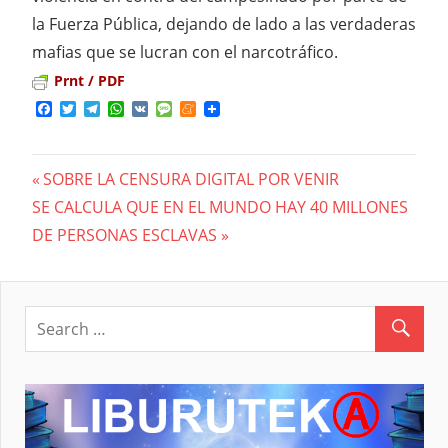
la Fuerza Pública, dejando de lado a las verdaderas
mafias que se lucran con el narcotráfico.
Prnt / PDF
Facebook
Twitter
Telegram
WhatsApp
VK
Message
Meneame
Previous
SOBRE LA CENSURA DIGITAL POR VENIR
Navegación
Next
SE CALCULA QUE EN EL MUNDO HAY 40 MILLONES
Post:
Post:
DE PERSONAS ESCLAVAS
de
entradas