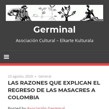
Skip
to
content
Germinal
Asociación Cultural – Elkarte Kulturala
23 agosto, 2020
General
LAS RAZONES QUE EXPLICAN EL
REGRESO DE LAS MASACRES A
COLOMBIA
Posted by
Asociación Germinal