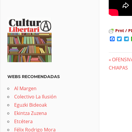
Prnt / P
Facebo
Twit
T
Previous
OFENSIV
Nave
CHIAPAS
Post:
de
WEBS RECOMENDADAS
entra
Al Margen
Colectivo La Ilusión
Eguzki Bideoak
Ekintza Zuzena
Etcétera
Félix Rodrigo Mora