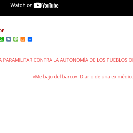
DF
ok
ter
elegram
WhatsApp
VK
Message
Meneame
A PARAMILITAR CONTRA LA AUTONOMÍA DE LOS PUEBLOS 
gación
Next
«Me bajo del barco»: Diario de una ex médico
Post:
das