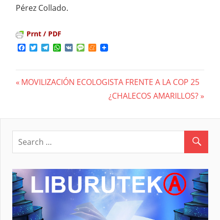
Pérez Collado.
Prnt / PDF
Facebook
Twitter
Telegram
WhatsApp
VK
Message
Meneame
Previous
MOVILIZACIÓN ECOLOGISTA FRENTE A LA COP 25
Navegación
Post:
Next
¿CHALECOS AMARILLOS?
Post:
de
entradas