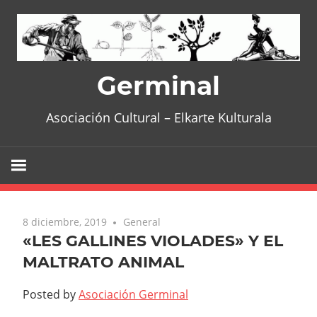
Skip
to
content
Germinal
Asociación Cultural – Elkarte Kulturala
8 diciembre, 2019
General
«LES GALLINES VIOLADES» Y EL
MALTRATO ANIMAL
Posted by
Asociación Germinal