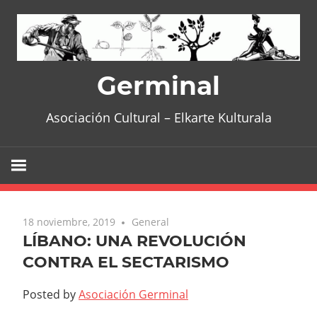
Skip
to
content
Germinal
Asociación Cultural – Elkarte Kulturala
18 noviembre, 2019
General
LÍBANO: UNA REVOLUCIÓN
CONTRA EL SECTARISMO
Posted by
Asociación Germinal