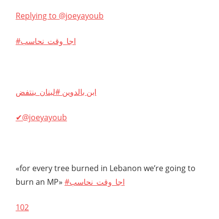
Replying to @joeyayoub
#اجا_وقت_نحاسب
ابن بالدوين #لبنان_ينتفض
✔@joeyayoub
«for every tree burned in Lebanon we’re going to
burn an MP»
#اجا_وقت_نحاسب
102