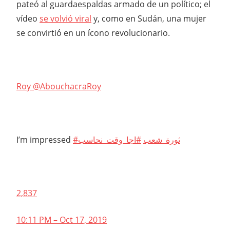
pateó al guardaespaldas armado de un político; el
vídeo
se volvió viral
y, como en Sudán, una mujer
se convirtió en un ícono revolucionario.
Roy @AbouchacraRoy
I’m impressed
#اجا_وقت_نحاسب
#ثورة_شعب
2,837
10:11 PM – Oct 17, 2019