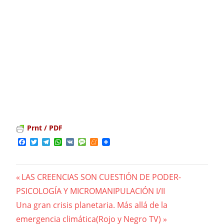
Prnt / PDF
Facebook
Twitter
Telegram
WhatsApp
VK
Message
Meneame
Previous
LAS CREENCIAS SON CUESTIÓN DE PODER-
Navegación
PSICOLOGÍA Y MICROMANIPULACIÓN I/II
Post:
Next
Una gran crisis planetaria. Más allá de la
de
Post:
emergencia climática(Rojo y Negro TV)