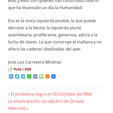
ellas y ellos son quienes han construido todo lo
que ha levantado un día la Humanidad.
Esa es la única izquierda posible, la que puede
derrotar a la bestia: la izquierda plural,
asamblearia, proliferante, generosa, adicta a la
lucha de clases. La que construye el mañana y no
añora las cadenas idealizadas del ayer.
José Luis Carretero Miramar.
Prnt / PDF
Facebook
Twitter
Telegram
WhatsApp
VK
Message
Meneame
Previous
El problema negro en EEUU(Video de FRM)
Navegación
Next
La emancipación social(Libro de Octavio
Post:
Post:
Alberola)
de