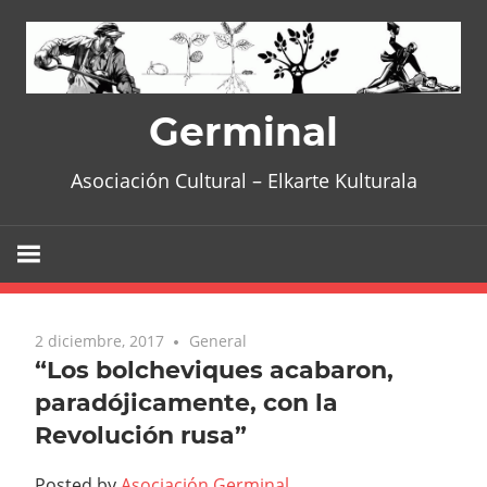
Skip
to
content
Germinal
Asociación Cultural – Elkarte Kulturala
2 diciembre, 2017
No comments
General
“Los bolcheviques acabaron,
paradójicamente, con la
Revolución rusa”
Posted by
Asociación Germinal