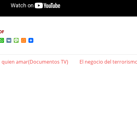
DF
ok
ter
elegram
WhatsApp
VK
Message
Meneame
a quien amar(Documentos TV)
Next
El negocio del terroris
gación
Post:
das