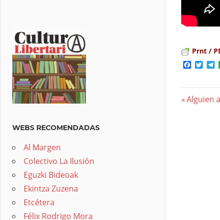
Prnt / P
Facebo
Twit
T
Previous
Alguien 
Nave
Post:
de
WEBS RECOMENDADAS
entra
Al Margen
Colectivo La Ilusión
Eguzki Bideoak
Ekintza Zuzena
Etcétera
Félix Rodrigo Mora