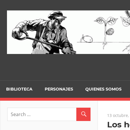
Skip
to
content
BIBLIOTECA
PERSONAJES
QUIENES SOMOS
13 octubre,
Los h