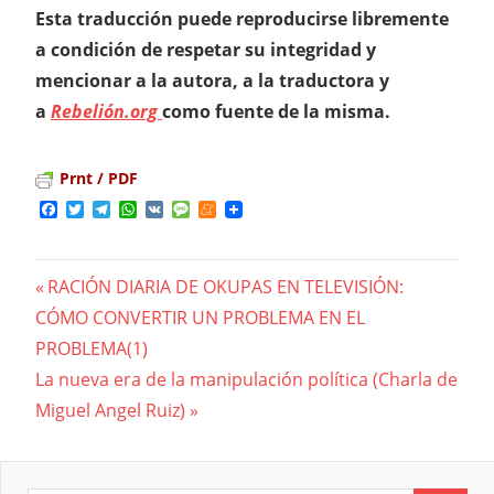
Esta traducción puede reproducirse libremente
a condición de respetar su integridad y
mencionar a la autora, a la traductora y
a
Rebelión.org
como fuente de la misma.
Prnt / PDF
Facebook
Twitter
Telegram
WhatsApp
VK
Message
Meneame
Previous
RACIÓN DIARIA DE OKUPAS EN TELEVISIÓN:
Navegación
CÓMO CONVERTIR UN PROBLEMA EN EL
Post:
PROBLEMA(1)
de
Next
La nueva era de la manipulación política (Charla de
entradas
Post:
Miguel Angel Ruiz)