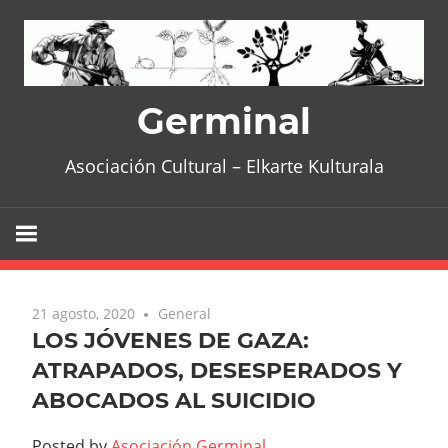
Skip
to
content
Germinal
Asociación Cultural – Elkarte Kulturala
21 agosto, 2020
General
LOS JÓVENES DE GAZA:
ATRAPADOS, DESESPERADOS Y
ABOCADOS AL SUICIDIO
Posted by
Asociación Germinal