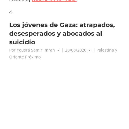
4
Los jóvenes de Gaza: atrapados,
desesperados y abocados al
suicidio
Por
Yousra Samir Imran
|
20/08/2020
|
Palestina y
Oriente Próximo