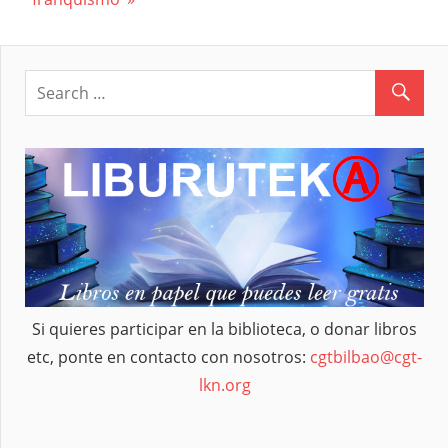
de
entradas
Si quieres participar en la biblioteca, o donar libros
etc, ponte en contacto con nosotros:
cgtbilbao@cgt-
lkn.org