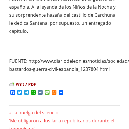
española. A la leyenda de los Niños de la Noche y
su sorprendente hazaña del castillo de Carchuna
le dedica Santana, por supuesto, un entregado
capítulo.
FUENTE: http://www.diariodeleon.es/noticias/sociedad
bastardos-guerra-civil-espanola_1237804.html
Prnt / PDF
Facebook
Twitter
Telegram
WhatsApp
VK
Message
Meneame
Previous
La huelga del silencio
Navegación
Next
‘Me obligaron a fusilar a republicanos durante el
Post:
Post:
franquismo’