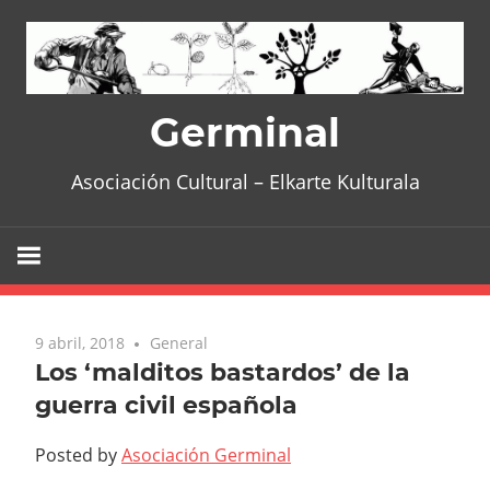
Skip
to
content
Germinal
Asociación Cultural – Elkarte Kulturala
9 abril, 2018
General
Los ‘malditos bastardos’ de la
guerra civil española
Posted by
Asociación Germinal