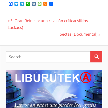
Facebook
Twitter
Telegram
WhatsApp
VK
Message
Meneame
Previous
El Gran Reinicio: una revisión crítica(Miklos
Navegación
Luckacs)
Post:
Next
Sectas (Documental)
de
Post:
entradas