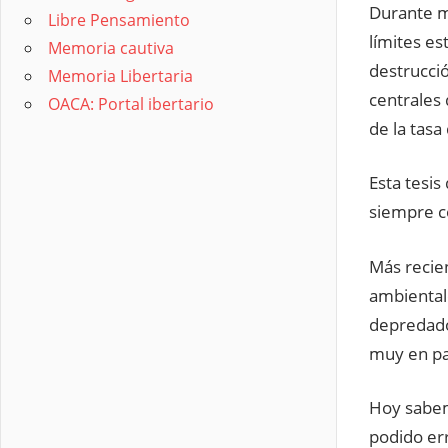
Durante m
Libre Pensamiento
límites es
Memoria cautiva
destrucció
Memoria Libertaria
centrales
OACA: Portal ibertario
de la tasa
Esta tesis
siempre c
Más recie
ambiental
depredador
muy en par
Hoy sabemo
podido err