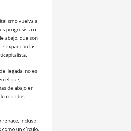
italismo vuelva a
os progresista o
de abajo, que son
 se expandan las
icapitalista.
de llegada, no es
en el que,
nas de abajo en
endo mundos
o renace, incluso
s como un círculo,