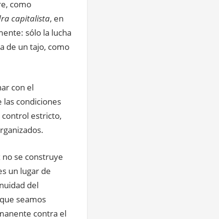
re, como
dra capitalista
, en
ente: sólo la lucha
ta de un tajo, como
ar con el
 las condiciones
control estricto,
organizados.
z no se construye
es un lugar de
inuidad del
os que seamos
rmanente contra el