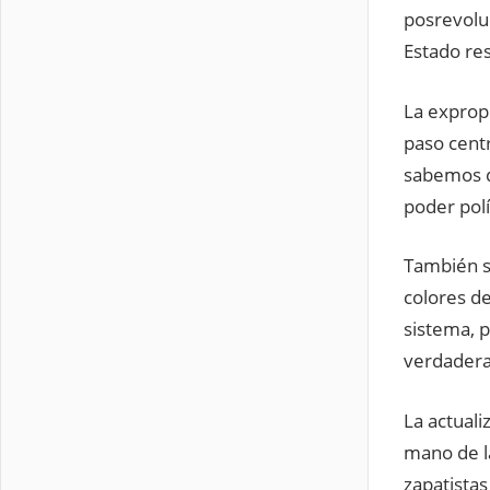
posrevoluc
Estado re
La exprop
paso centr
sabemos qu
poder polí
También s
colores de
sistema, p
verdadera
La actuali
mano de l
zapatistas