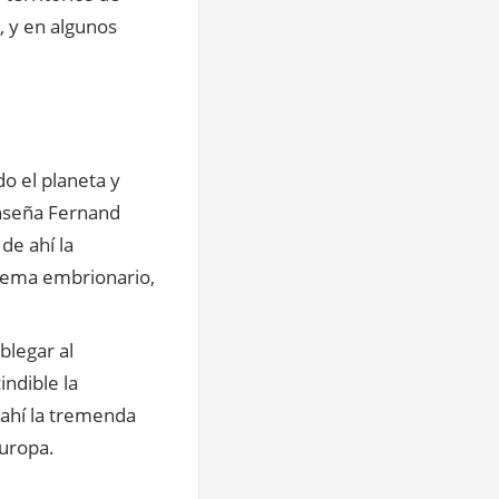
 y en algunos
do el planeta y
nseña Fernand
de ahí la
stema embrionario,
blegar al
indible la
 ahí la tremenda
Europa.