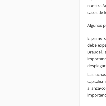
nuestra A
casos de l
Algunos p
El primero
debe expa
Braudel, l
importanci
desplegar 
Las luchas
capitalism
alianza/c
importanci