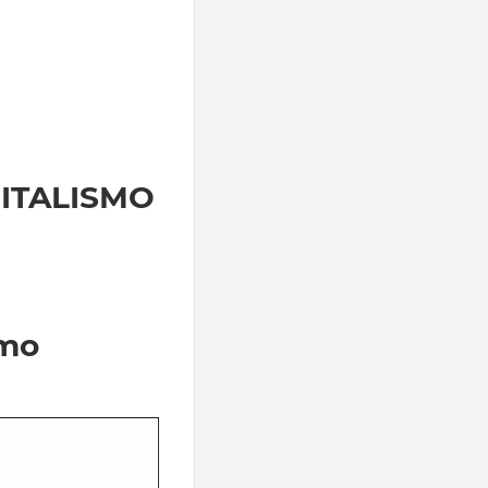
PITALISMO
smo