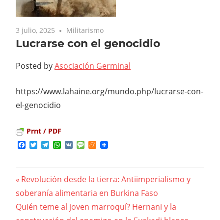
3 julio, 2025
Militarismo
Lucrarse con el genocidio
Posted by
Asociación Germinal
https://www.lahaine.org/mundo.php/lucrarse-con-
el-genocidio
Prnt / PDF
Facebook
Twitter
Telegram
WhatsApp
VK
Message
Meneame
Previous
Revolución desde la tierra: Antiimperialismo y
Navegación
soberanía alimentaria en Burkina Faso
Post:
Next
Quién teme al joven marroquí? Hernani y la
de