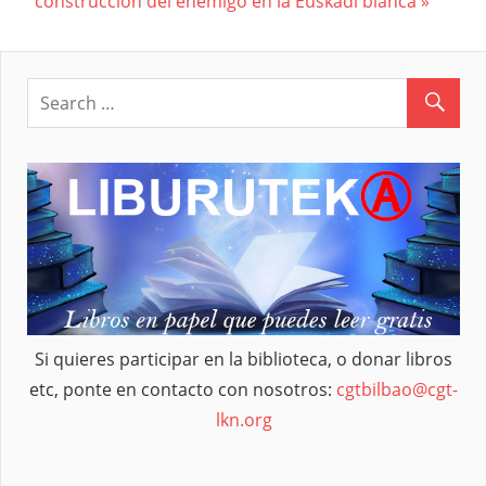
Post:
construcción del enemigo en la Euskadi blanca
entradas
Si quieres participar en la biblioteca, o donar libros
etc, ponte en contacto con nosotros:
cgtbilbao@cgt-
lkn.org