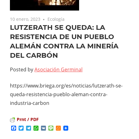
10 enero, 2023
Ecología
LUTZERATH SE QUEDA: LA
RESISTENCIA DE UN PUEBLO
ALEMÁN CONTRA LA MINERÍA
DEL CARBÓN
Posted by
Asociación Germinal
https://www.briega.org/es/noticias/lutzerath-se-
queda-resistencia-pueblo-aleman-contra-
industria-carbon
Prnt / PDF
Facebook
Twitter
Telegram
WhatsApp
VK
Message
Meneame