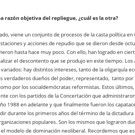
na razón objetiva del repliegue, ¿cuál es la otra?
lado, viene un conjunto de procesos de la casta política en
estaciones y acciones de repudio que se dieron desde oct
ieron hasta hace muy poco. Con ello, han logrado en cier
nalizar el descontento que se produjo en este tiempo. Los a
variados: hay distintos intereses, tanto de la oligarquía ec
os verdaderos dueños del poder, representado, tanto por 
como por los socialdemócratas reformistas. Estos últimos,
nte con los partidos de la Concertación que administraron 
ño 1988 en adelante y que finalmente fueron los capataces
ir durante los primeros años del término de la dictadura 
rganizaciones populares. Son los mismos que lograron dur
el modelo de dominación neoliberal. Recordemos que esa