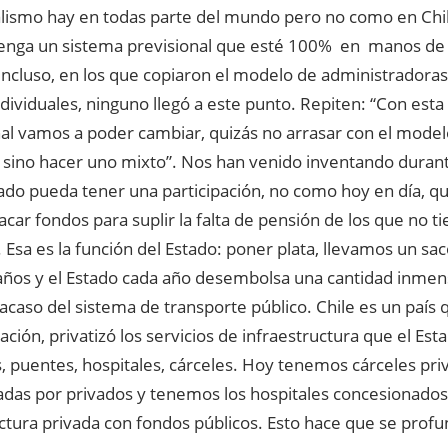
alismo hay en todas parte del mundo pero no como en Chi
tenga un sistema previsional que esté 100% en manos d
Incluso, en los que copiaron el modelo de administradora
dividuales, ninguno llegó a este punto. Repiten: “Con esta
nal vamos a poder cambiar, quizás no arrasar con el model
, sino hacer uno mixto”. Nos han venido inventando duran
ado pueda tener una participación, no como hoy en día, qu
acar fondos para suplir la falta de pensión de los que no 
. Esa es la función del Estado: poner plata, llevamos un sa
años y el Estado cada año desembolsa una cantidad inme
racaso del sistema de transporte público. Chile es un país
ación, privatizó los servicios de infraestructura que el Est
, puentes, hospitales, cárceles. Hoy tenemos cárceles pri
adas por privados y tenemos los hospitales concesionados
ctura privada con fondos públicos. Esto hace que se profu