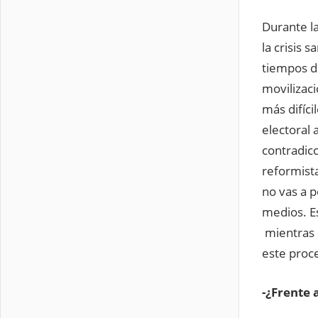
Durante la
la crisis 
tiempos d
movilizac
más difíci
electoral 
contradicc
reformista
no vas a p
medios. Es
mientras l
este proc
-¿Frente