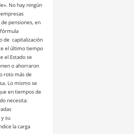
le». No hay ningún
e empresas
s de pensiones, en
 fórmula
o de capitalización
te el último tiempo
e el Estado se
tienen o ahorraron
co roto más de
nsa. Lo mismo se
 que en tiempos de
ado necesita:
vadas
 y su
ndice la carga