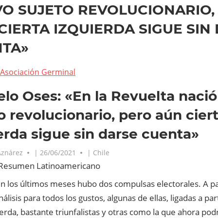
O SUJETO REVOLUCIONARIO,
CIERTA IZQUIERDA SIGUE SIN
TA»
Asociación Germinal
lo Oses: «En la Revuelta naci
o revolucionario, pero aún cier
erda sigue sin darse cuenta»
Aznárez
|
26/06/2021
|
Chile
Resumen Latinoamericano
en los últimos meses hubo dos compulsas electorales. A part
nálisis para todos los gustos, algunas de ellas, ligadas a par
ierda, bastante triunfalistas y otras como la que ahora pod