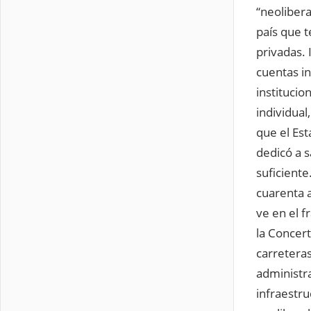
“neoliber
país que 
privadas. 
cuentas in
institucio
individual
que el Est
dedicó a s
suficiente
cuarenta 
ve en el f
la Concert
carreteras
administr
infraestru