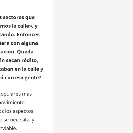
s sectores que
mos la calle», y
ltando. Entonces
ñera con alguna
rtación. Queda
én sacan rédito,
aban en la calle y
ó con esa gente?
 populares más
 movimiento
os los aspectos
o se necesita, y
nviable.