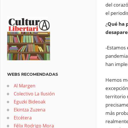
del corazó
el periodi
¿
Qué ha p
desapare
-Estamos e
pandemia y
han imple
WEBS RECOMENDADAS
Hemos men
Al Margen
excepción
Colectivo La Ilusión
territorio
Eguzki Bideoak
precisame
Ekintza Zuzena
más proba
Etcétera
realmente
Félix Rodrigo Mora