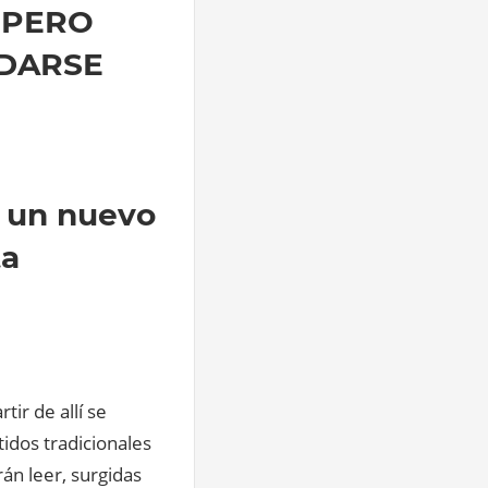
 PERO
 DARSE
ó un nuevo
ta
ir de allí se
tidos tradicionales
rán leer, surgidas