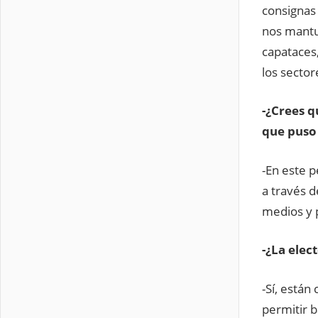
consignas 
nos mantu
capataces
los secto
-¿Crees q
que puso 
-En este p
a través 
medios y 
-¿La elec
-Sí, están
permitir 