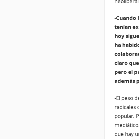
neoliberal
-Cuando l
tenían ex
hoy sigue
ha habido
colaborac
claro que
pero el p
además p
-El peso 
radicales
popular. P
mediáticos
que hay un