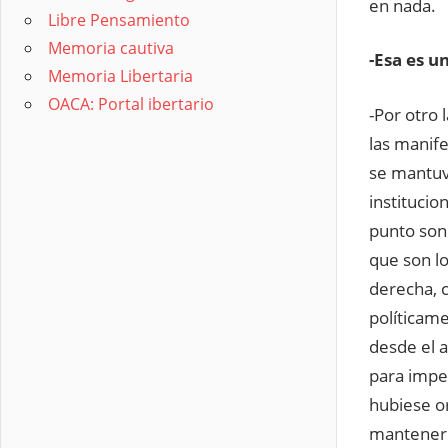
en nada.
Libre Pensamiento
Memoria cautiva
-Esa es u
Memoria Libertaria
OACA: Portal ibertario
-Por otro 
las manif
se mantuv
institucio
punto son 
que son l
derecha, 
políticame
desde el a
para imped
hubiese o
mantener 