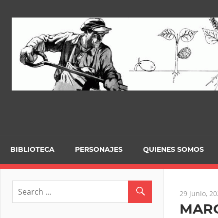
Skip
to
content
BIBLIOTECA
PERSONAJES
QUIENES SOMOS
29 junio, 2
MARC