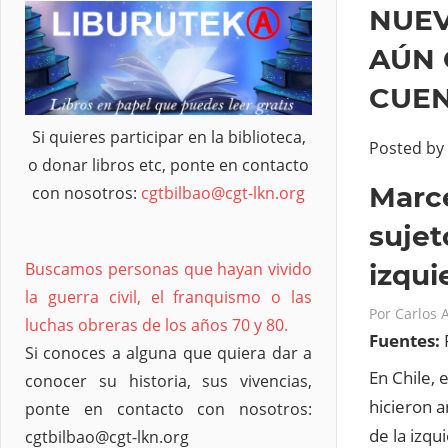
NUEV
AÚN 
CUEN
Si quieres participar en la biblioteca,
Posted by
o donar libros etc, ponte en contacto
Marce
con nosotros:
cgtbilbao@cgt-lkn.org
sujet
izqui
Buscamos personas que hayan vivido
la guerra civil, el franquismo o las
Por
Carlos 
luchas obreras de los años 70 y 80.
Fuentes:
Si conoces a alguna que quiera dar a
En Chile, 
conocer su historia, sus vivencias,
hicieron a
ponte en contacto con nosotros:
de la izqu
cgtbilbao@cgt-lkn.org