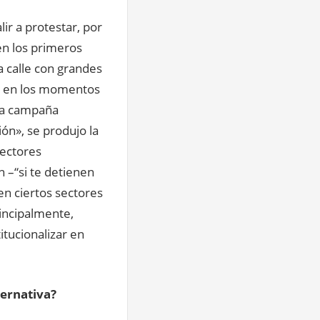
ir a protestar, por
 en los primeros
 calle con grandes
so en los momentos
 la campaña
ón», se produjo la
sectores
 –“si te detienen
en ciertos sectores
rincipalmente,
itucionalizar en
ernativa?