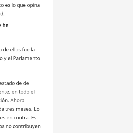
to es lo que opina
ad.
o ha
 de ellos fue la
no y el Parlamento
estado de de
nte, en todo el
ción. Ahora
da tres meses. Lo
es en contra. Es
os no contribuyen