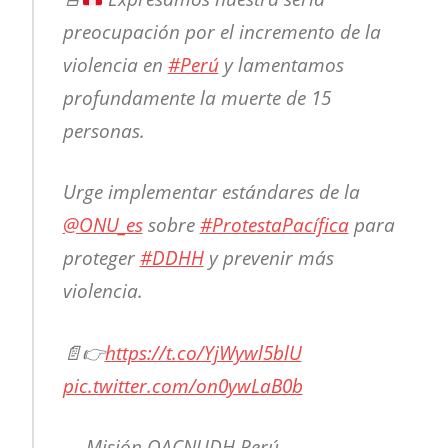
preocupación por el incremento de la
violencia en
#Perú
y lamentamos
profundamente la muerte de 15
personas.
Urge implementar estándares de la
@ONU_es
sobre
#ProtestaPacífica
para
proteger
#DDHH
y prevenir más
violencia.
📄👉
https://t.co/YjWywl5blU
pic.twitter.com/on0ywLaB0b
— Misión OACNUDH Perú