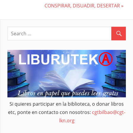
de
Next
CONSPIRAR, DISUADIR, DESERTAR
entradas
Post:
Si quieres participar en la biblioteca, o donar libros
etc, ponte en contacto con nosotros:
cgtbilbao@cgt-
lkn.org