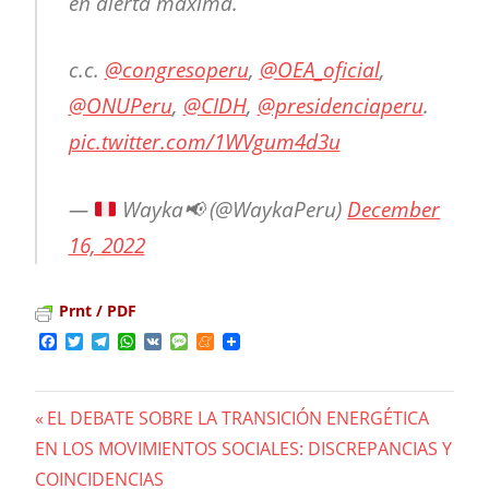
en alerta máxima.
c.c.
@congresoperu
,
@OEA_oficial
,
@ONUPeru
,
@CIDH
,
@presidenciaperu
.
pic.twitter.com/1WVgum4d3u
—
Wayka
📢
(@WaykaPeru)
December
16, 2022
Prnt / PDF
Facebook
Twitter
Telegram
WhatsApp
VK
Message
Meneame
Previous
EL DEBATE SOBRE LA TRANSICIÓN ENERGÉTICA
Navegación
EN LOS MOVIMIENTOS SOCIALES: DISCREPANCIAS Y
Post:
COINCIDENCIAS