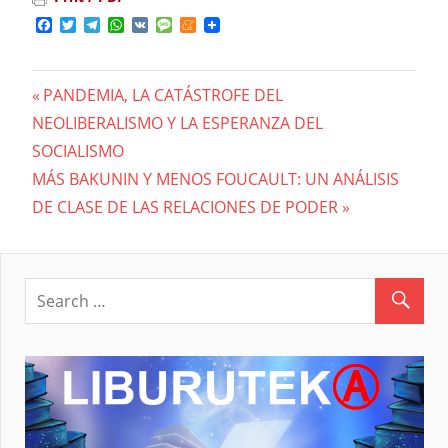
Facebook
Twitter
Telegram
WhatsApp
VK
Message
Meneame
Previous
PANDEMIA, LA CATÁSTROFE DEL
Navegación
NEOLIBERALISMO Y LA ESPERANZA DEL
Post:
SOCIALISMO
de
Next
MÁS BAKUNIN Y MENOS FOUCAULT: UN ANÁLISIS
entradas
Post:
DE CLASE DE LAS RELACIONES DE PODER