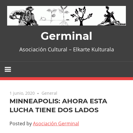
Skip
to
content
Germinal
Asociación Cultural – Elkarte Kulturala
1 junio, 2020
General
MINNEAPOLIS: AHORA ESTA
LUCHA TIENE DOS LADOS
Posted by
Asociación Germinal