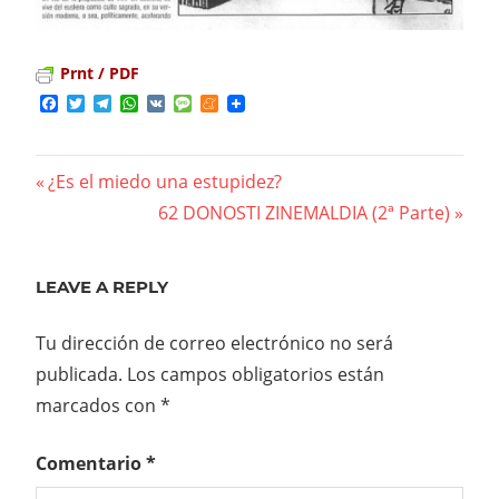
Prnt / PDF
Facebook
Twitter
Telegram
WhatsApp
VK
Message
Meneame
Previous
¿Es el miedo una estupidez?
Navegación
Post:
Next
62 DONOSTI ZINEMALDIA (2ª Parte)
Post:
de
entradas
LEAVE A REPLY
Tu dirección de correo electrónico no será
publicada.
Los campos obligatorios están
marcados con
*
Comentario
*