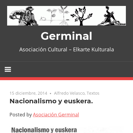
Skip
to
content
Germinal
Asociación Cultural – Elkarte Kulturala
15 diciembre, 2014
No comments
Alfredo Velasco
,
Textos
Nacionalismo y euskera.
Posted by
Asociación Germinal