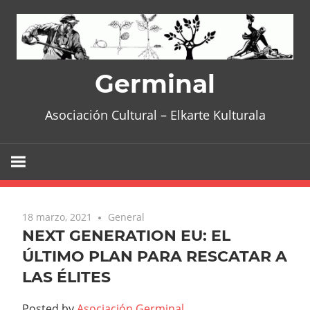
Skip
to
content
Germinal
Asociación Cultural – Elkarte Kulturala
18 marzo, 2021
General
NEXT GENERATION EU: EL
ÚLTIMO PLAN PARA RESCATAR A
LAS ÉLITES
Posted by
Asociación Germinal