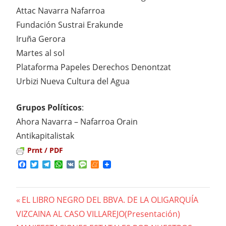
Attac Navarra Nafarroa
Fundación Sustrai Erakunde
Iruña Gerora
Martes al sol
Plataforma Papeles Derechos Denontzat
Urbizi Nueva Cultura del Agua
Grupos Políticos
:
Ahora Navarra – Nafarroa Orain
Antikapitalistak
Prnt / PDF
Facebook
Twitter
Telegram
WhatsApp
VK
Message
Meneame
Previous
EL LIBRO NEGRO DEL BBVA. DE LA OLIGARQUÍA
Navegación
VIZCAINA AL CASO VILLAREJO(Presentación)
Post: