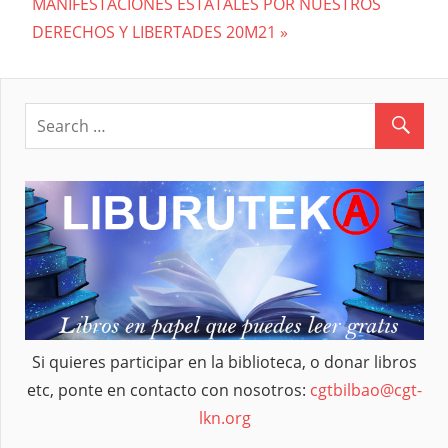
Next
MANIFESTACIONES ESTATALES POR NUESTROS
de
Post:
DERECHOS Y LIBERTADES 20M21
entradas
Si quieres participar en la biblioteca, o donar libros
etc, ponte en contacto con nosotros:
cgtbilbao@cgt-
lkn.org