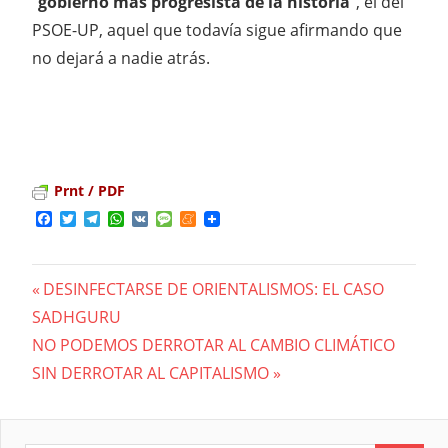
“
gobierno más progresista de la historia
“, el del
PSOE-UP, aquel que todavía sigue afirmando que
no dejará a nadie atrás.
Prnt / PDF
Facebook
Twitter
Telegram
WhatsApp
VK
Message
Meneame
Previous
DESINFECTARSE DE ORIENTALISMOS: EL CASO
Navegación
SADHGURU
Post:
Next
NO PODEMOS DERROTAR AL CAMBIO CLIMÁTICO
de
Post:
SIN DERROTAR AL CAPITALISMO
entradas