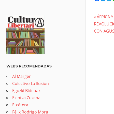
Previous
ÁFRICA Y
Nave
Next
REVOLUCI
Post:
Post:
CON AGUS
de
entra
WEBS RECOMENDADAS
Al Margen
Colectivo La Ilusión
Eguzki Bideoak
Ekintza Zuzena
Etcétera
Félix Rodrigo Mora