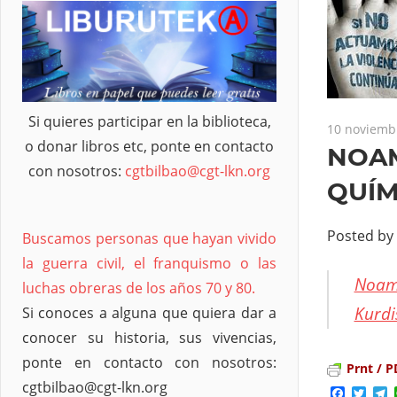
Si quieres participar en la biblioteca,
10 noviemb
o donar libros etc, ponte en contacto
NOAM
con nosotros:
cgtbilbao@cgt-lkn.org
QUÍM
Posted by
Buscamos personas que hayan vivido
la guerra civil, el franquismo o las
Noam 
luchas obreras de los años 70 y 80.
Kurdi
Si conoces a alguna que quiera dar a
conocer su historia, sus vivencias,
ponte en contacto con nosotros:
Prnt / P
cgtbilbao@cgt-lkn.org
Facebo
Twit
T