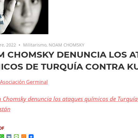
re, 2022
Militarismo
,
NOAM CHOMSKY
 CHOMSKY DENUNCIA LOS A
ICOS DE TURQUÍA CONTRA K
Asociación Germinal
Chomsky denuncia los ataques químicos de Turquía
stán
DF
ok
ter
elegram
WhatsApp
VK
Message
Meneame