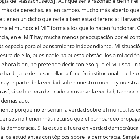
ogía de Massachusetts]. Aunque sería razonable definir e
ón más de derechas, es, en cambio, mucho más abierto que
tienen un dicho que refleja bien esta diferencia: Harvard
rna el mundo; el MIT forma a los que lo hacen funcionar.
cia, en el MIT hay mucha menos preocupación por el contr
 espacio para el pensamiento independiente. Mi situació
tra de ello, pues nadie ha puesto obstáculos a mi acción p
 Ahora bien, no pretendo decir con eso que el MIT sea un 
No ha dejado de desarrollar la función institucional que le
a mayor parte de la verdad sobre nuestro mundo y nuestra
 así, si se hubiera dedicado a enseñar la verdad, tampoco
r demasiado.
mente porque no enseñan la verdad sobre el mundo, las e
denses no tienen más recurso que el bombardeo propagan
 la democracia. Si la escuela fuera en verdad democrática,
a los estudiantes con tópicos sobre la democracia. Simple