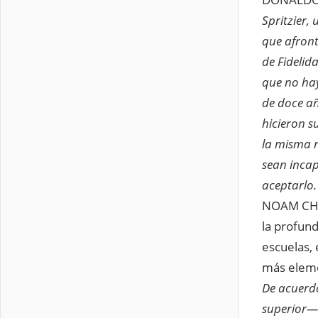
Spritzier,
que afront
de Fidelid
que no hay
de doce añ
hicieron 
la misma n
sean incap
aceptarlo.
NOAM CHOM
la profun
escuelas, 
más eleme
De acuerd
superior— 