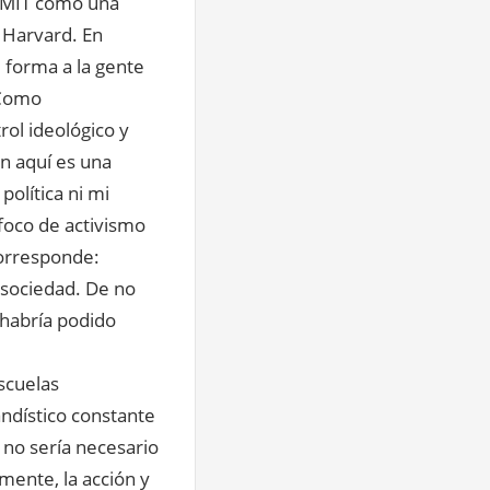
l MIT como una
 Harvard. En
 forma a la gente
 Como
ol ideológico y
n aquí es una
olítica ni mi
foco de activismo
 corresponde:
 sociedad. De no
 habría podido
scuelas
dístico constante
 no sería necesario
mente, la acción y