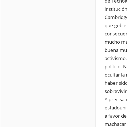
de Tecnol
instituci
Cambridge 
que gobie
consecuen
mucho más
buena mues
activismo.
político. 
ocultar l
haber sido
sobrevivi
Y precisa
estadouni
a favor de
machacar 