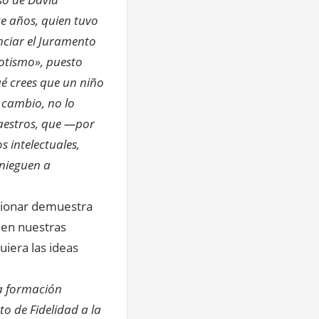
ce años, quien tuvo
nciar el Juramento
iotismo», puesto
ué crees que un niño
 cambio, no lo
aestros, que —por
 intelectuales,
 nieguen a
cionar demuestra
 en nuestras
uiera las ideas
a formación
o de Fidelidad a la