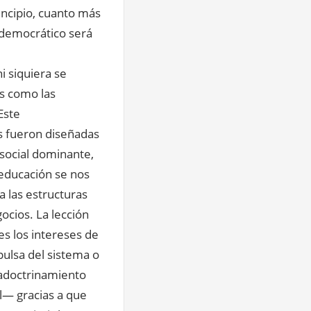
incipio, cuanto más
 democrático será
ni siquiera se
as como las
Este
s fueron diseñadas
social dominante,
educación se nos
 las estructuras
ocios. La lección
s los intereses de
pulsa del sistema o
«adoctrinamiento
al— gracias a que