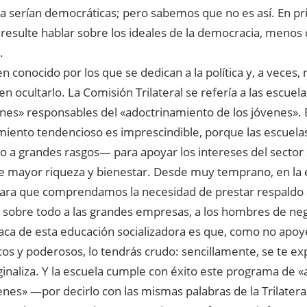
ta serían democráticas; pero sabemos que no es así. En pr
 resulte hablar sobre los ideales de la democracia, menos
.
en conocido por los que se dedican a la política y, a veces, 
n ocultarlo. La Comisión Trilateral se refería a las escuel
ones» responsables del «adoctrinamiento de los jóvenes». 
miento tendencioso es imprescindible, porque las escuela
 a grandes rasgos— para apoyar los intereses del sector 
de mayor riqueza y bienestar. Desde muy temprano, en la 
 para que comprendamos la necesidad de prestar respaldo a
 sobre todo a las grandes empresas, a los hombres de neg
aca de esta educación socializadora es que, como no apoye
cos y poderosos, lo tendrás crudo: sencillamente, se te ex
ginaliza. Y la escuela cumple con éxito este programa de 
enes» —por decirlo con las mismas palabras de la Trilater