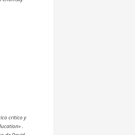
co critico y
ucation» .
so de David