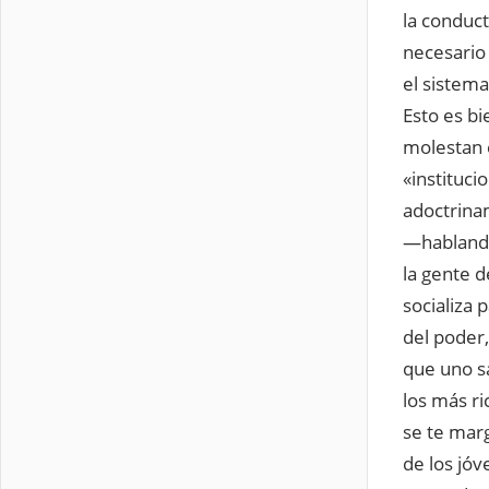
la conduc
necesario
el sistema
Esto es bi
molestan e
«instituci
adoctrina
—hablando
la gente 
socializa
del poder,
que uno s
los más ri
se te mar
de los jóv