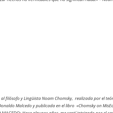
 al filósofo y Lingüista Noam Chomsky, realizada por el teóri
Donaldo Malcedo y publicada en el libro «
Chomsky on MisEd
 MACEDO:
Hace algunos años, me sentí intrigado por el ca