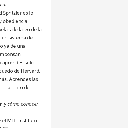
en.
 Spritzler es lo
y obediencia
a, a lo largo de la
de un sistema de
do ya de una
compensan
 aprendes solo
aduado de Harvard,
más. Aprendes las
a el acento de
e, y cómo conocer
.
el MIT [Instituto