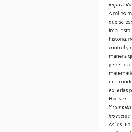
imposición
A mí no me
que se es
impuesta. 
historia, 
control y 
manera qu
generosam
matemátic
qué condu
gollerías 
Harvard.
Y también
las metas, 
Así es. En