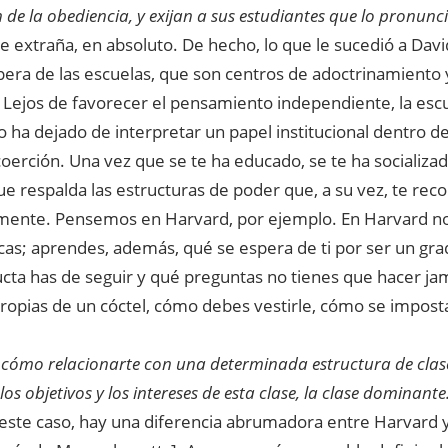
 de la obediencia, y exijan a sus estudiantes que lo pronunci
 extraña, en absoluto. De hecho, lo que le sucedió a David
pera de las escuelas, que son centros de adoctrinamiento 
Lejos de favorecer el pensamiento independiente, la escuel
no ha dejado de interpretar un papel institucional dentro 
coerción. Una vez que se te ha educado, se te ha socializa
e respalda las estructuras de poder que, a su vez, te re
ente. Pensemos en Harvard, por ejemplo. En Harvard no
as; aprendes, además, qué se espera de ti por ser un gr
cta has de seguir y qué preguntas no tienes que hacer ja
propias de un cóctel, cómo debes vestirle, cómo se impost
 cómo relacionarte con una determinada estructura de clas
los objetivos y los intereses de esta clase, la clase dominante
 este caso, hay una diferencia abrumadora entre Harvard y 