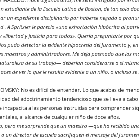
 un estudiante de la Escuela Latina de Boston, de tan solo do
ar un expediente disciplinario por haberse negado a pronu
ad . A Spritzier le parecía «una exhortación hipócrita al patr
 «libertad y justicia para todos». Quería preguntarte por q
os pudo detectar la evidente hipocresía del Juramento y, en
sus maestros y administradores. Me deja pasmado que los m
aturaleza de su trabajo— deberían considerarse a sí mismos
aces de ver lo que le resulta evidente a un niño, o incluso se
SKY: No es difícil de entender. Lo que acabas de men
didad del adoctrinamiento tendencioso que se lleva a cabo
e incapacita a las personas instruidas para comprender siq
ntales, al alcance de cualquier niño de doce años.
o, pero me sorprende que un maestro —que ha recibido un
o un director de escuela sacrifiquen el mensaje del Jurament