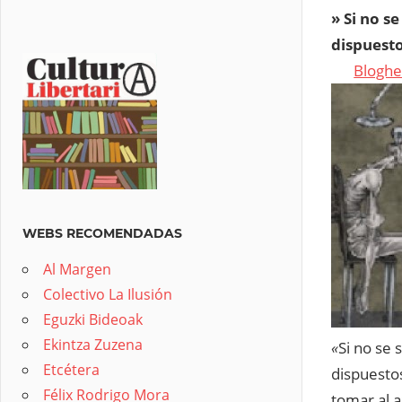
» Si no s
dispuesto
Blogh
WEBS RECOMENDADAS
Al Margen
Colectivo La Ilusión
Eguzki Bideoak
Ekintza Zuzena
«
Si no se 
Etcétera
dispuestos
Félix Rodrigo Mora
tomar al a