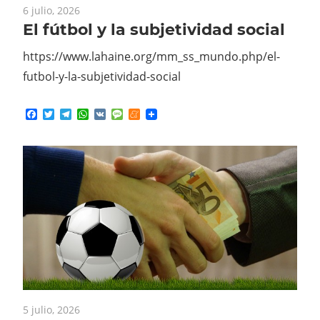
El fútbol y la subjetividad social
https://www.lahaine.org/mm_ss_mundo.php/el-
futbol-y-la-subjetividad-social
Facebook
Twitter
Telegram
WhatsApp
VK
Message
Meneame
5 julio, 2026
La mercantilización