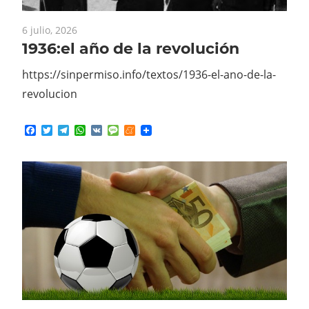
6 julio, 2026
1936:el año de la revolución
https://sinpermiso.info/textos/1936-el-ano-de-la-
revolucion
Facebook
Twitter
Telegram
WhatsApp
VK
Message
Meneame
6 julio, 2026