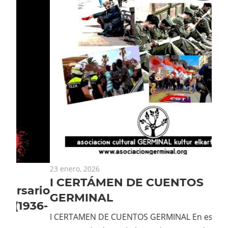
23 enero, 2026
I CERTÁMEN DE CUENTOS
rio
24 d
GERMINAL
¿E
36-
I CERTAMEN DE CUENTOS GERMINAL En esta
te