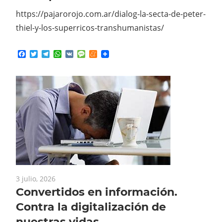
https://pajarorojo.com.ar/dialog-la-secta-de-peter-
thiel-y-los-superricos-transhumanistas/
Facebook
Twitter
Telegram
WhatsApp
VK
Message
Meneame
3 julio, 2026
Convertidos en información.
Contra la digitalización de
nuestras vidas