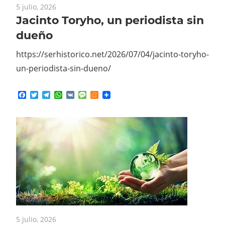
Jacinto Toryho, un periodista sin
dueño
https://serhistorico.net/2026/07/04/jacinto-toryho-
un-periodista-sin-dueno/
Facebook
Twitter
Telegram
WhatsApp
VK
Message
Meneame
5 julio, 2026
Albania: Convirtamos el «fin de