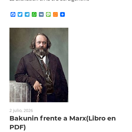
Facebook
Twitter
Telegram
WhatsApp
VK
Message
Meneame
2 julio, 2026
Bakunin frente a Marx(Libro en
PDF)
https://barcelona.indymedia.org/newswire/display/53