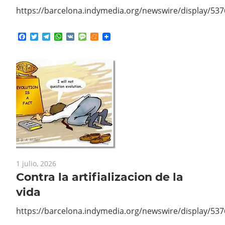
Facebook
Twitter
Telegram
WhatsApp
VK
Message
Meneame
1 julio, 2026
Contra la artifializacion de la
vida
https://barcelona.indymedia.org/newswire/display/53
Facebook
Twitter
Telegram
WhatsApp
VK
Message
Meneame