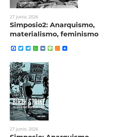
27 junio, 2026
Simposio2: Anarquismo,
materialismo, feminismo
Facebook
Twitter
Telegram
WhatsApp
VK
Message
Meneame
27 junio, 2026
Simposio: Anarquismo,