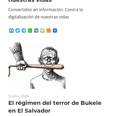
Convertidos en información. Contra la
digitalización de nuestras vidas
Facebook
Twitter
Telegram
WhatsApp
VK
Message
Meneame
3 julio, 2026
El régimen del terror de Bukele
en El Salvador
https://www.briega.org/es/opinion/regimen-