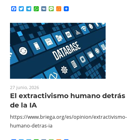
Facebook
Twitter
Telegram
WhatsApp
VK
Message
Meneame
27 junio, 2026
El extractivismo humano detrás
de la IA
https://www.briega.org/es/opinion/extractivismo-
humano-detras-ia
Facebook
Twitter
Telegram
WhatsApp
VK
Message
Meneame