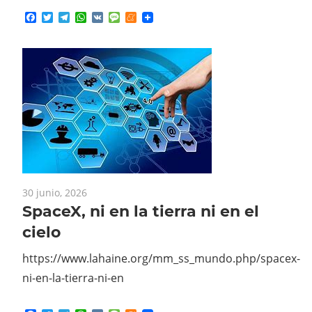
30 junio, 2026
SpaceX, ni en la tierra ni en el
cielo
https://www.lahaine.org/mm_ss_mundo.php/spacex-
ni-en-la-tierra-ni-en
Facebook
Twitter
Telegram
WhatsApp
VK
Message
Meneame