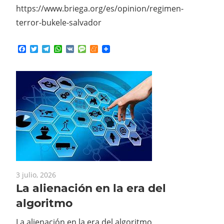
terror-bukele-salvador
Facebook
Twitter
Telegram
WhatsApp
VK
Message
Meneame
3 julio, 2026
La alienación en la era del
algoritmo
La alienación en la era del algoritmo