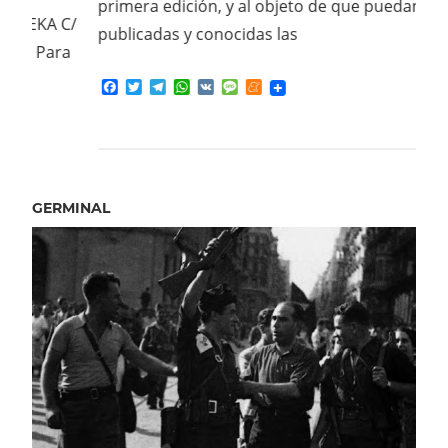
primera edición, y al objeto de que puedan ser
Lo 
C/
publicadas y conocidas las
sobr
a
en 
Facebook
Twitter
Telegram
WhatsApp
VK
Message
Meneame
es q
sea 
GERMINAL
F