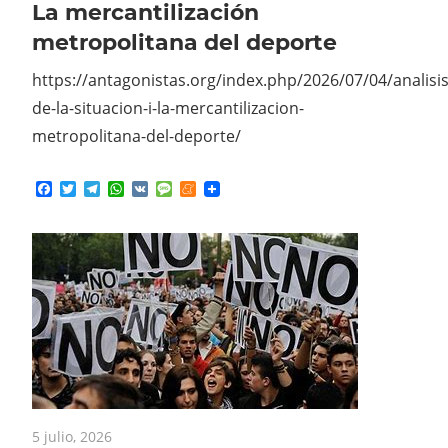
metropolitana del deporte
https://antagonistas.org/index.php/2026/07/04/analisis
de-la-situacion-i-la-mercantilizacion-
metropolitana-del-deporte/
Facebook
Twitter
Telegram
WhatsApp
VK
Message
Meneame
5 julio, 2026
La deserción: un gran NO, para ir