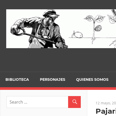
Skip
to
content
BIBLIOTECA
PERSONAJES
QUIENES SOMOS
12 mayo, 2
Pajar