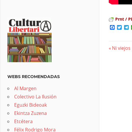
Prnt / P
Facebo
Twit
T
Previous
Ni viejos
Nave
Post:
de
entra
WEBS RECOMENDADAS
Al Margen
Colectivo La Ilusión
Eguzki Bideoak
Ekintza Zuzena
Etcétera
Félix Rodrigo Mora