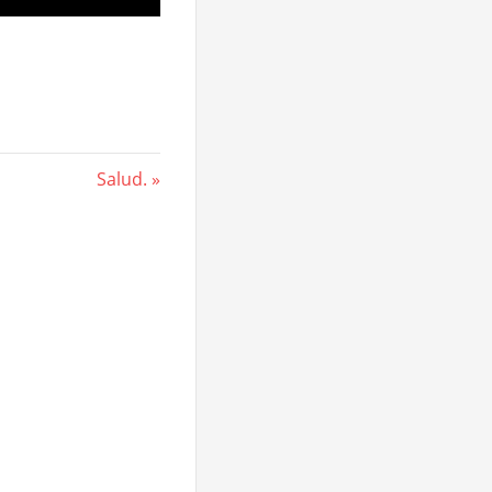
Next
Salud.
Post: