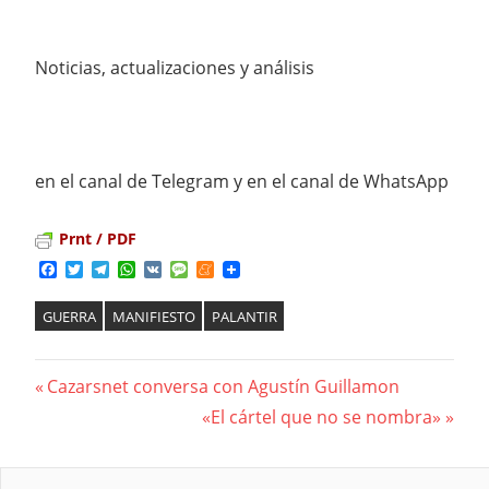
Noticias, actualizaciones y análisis
en el canal de Telegram y en el canal de WhatsApp
Prnt / PDF
Facebook
Twitter
Telegram
WhatsApp
VK
Message
Meneame
GUERRA
MANIFIESTO
PALANTIR
Previous
Cazarsnet conversa con Agustín Guillamon
Navegación
Post:
Next
«El cártel que no se nombra»
Post:
de