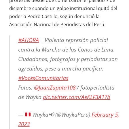
protestas desde que comenzaron el pasado 7 de
diciembre cuando un golpe institucional quitó del
poder a Pedro Castillo, según denunció la
Asociación Nacional de Periodistas del Perú.
#AHORA
| Violenta represión policial
contra la Marcha de los Conos de Lima.
Ciudadanos, fotógrafos y periodistas son
agredidos, pese a marcha pacífica.
#VocesComunitarias
Fotos:
@JuanZapata108
/ fotoperiodista
de Wayka
pic.twitter.com/AeKLF3A17b
—
Wayka
📢
(@WaykaPeru)
February 5,
2023