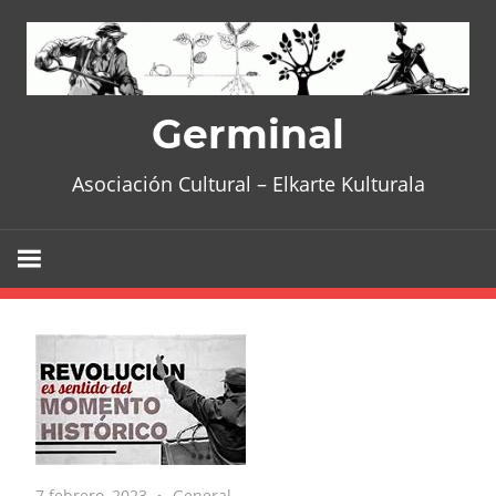
Skip
to
content
Germinal
Asociación Cultural – Elkarte Kulturala
7 febrero, 2023
General