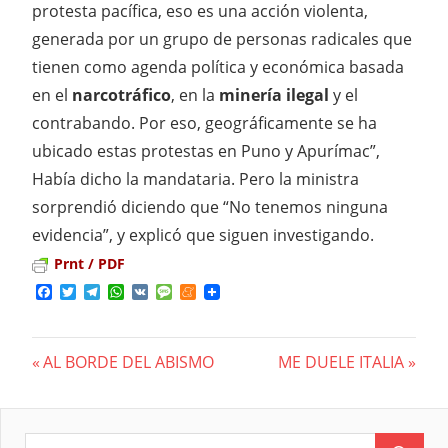
protesta pacífica, eso es una acción violenta,
generada por un grupo de personas radicales que
tienen como agenda política y económica basada
en el
narcotráfico
, en la
minería ilegal
y el
contrabando. Por eso, geográficamente se ha
ubicado estas protestas en Puno y Apurímac”,
Había dicho la mandataria. Pero la ministra
sorprendió diciendo que “No tenemos ninguna
evidencia”, y explicó que siguen investigando.
Prnt / PDF
Facebook
Twitter
Telegram
WhatsApp
VK
Message
Meneame
Previous
AL BORDE DEL ABISMO
Next
ME DUELE ITALIA
Navegación
Post:
Post:
de