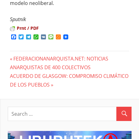
modelo neoliberal.
Sputnik
Prnt / PDF
Facebook
Twitter
Telegram
WhatsApp
VK
Message
Meneame
Previous
FEDERACIONANARQUISTA.NET: NOTICIAS
Navegación
ANARQUISTAS DE 400 COLECTIVOS
Post:
Next
ACUERDO DE GLASGOW: COMPROMISO CLIMÁTICO
de
Post:
DE LOS PUEBLOS
entradas