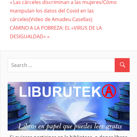
Previous
Las cárceles discriminan a las mujeres/Cómo
Navegación
manipulan los datos del Covid en las
Post:
cárceles(Video de Amadeu Casellas)
de
Next
CAMINO A LA POBREZA: EL «VIRUS DE LA
entradas
Post:
DESIGUALDAD»