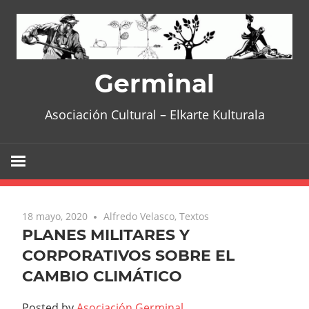
Skip
to
content
Germinal
Asociación Cultural – Elkarte Kulturala
18 mayo, 2020
Alfredo Velasco
,
Textos
PLANES MILITARES Y
CORPORATIVOS SOBRE EL
CAMBIO CLIMÁTICO
Posted by
Asociación Germinal