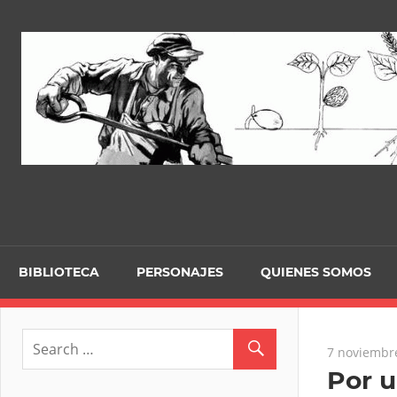
Skip
to
content
BIBLIOTECA
PERSONAJES
QUIENES SOMOS
7 noviembr
Por u