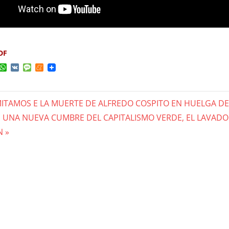
DF
ok
ter
elegram
WhatsApp
VK
Message
Meneame
ITAMOS E LA MUERTE DE ALFREDO COSPITO EN HUELGA D
gación
, UNA NUEVA CUMBRE DEL CAPITALISMO VERDE, EL LAVADO
N
das