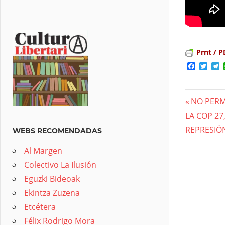
Prnt / P
Facebo
Twit
T
Previous
NO PERM
Nave
Next
LA COP 27
Post:
Post:
REPRESIÓ
de
WEBS RECOMENDADAS
entra
Al Margen
Colectivo La Ilusión
Eguzki Bideoak
Ekintza Zuzena
Etcétera
Félix Rodrigo Mora