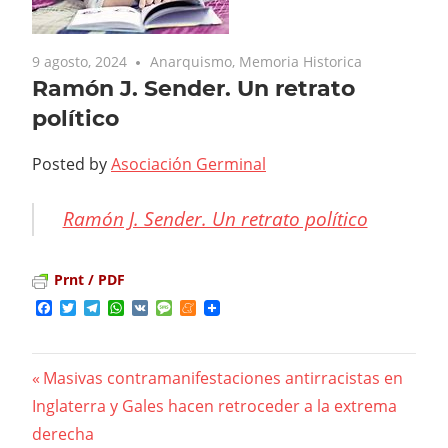
9 agosto, 2024
Anarquismo
,
Memoria Historica
Ramón J. Sender. Un retrato
político
Posted by
Asociación Germinal
Ramón J. Sender. Un retrato político
Prnt / PDF
Facebook
Twitter
Telegram
WhatsApp
VK
Message
Meneame
Previous
Masivas contramanifestaciones antirracistas en
Navegación
Inglaterra y Gales hacen retroceder a la extrema
Post:
derecha
de