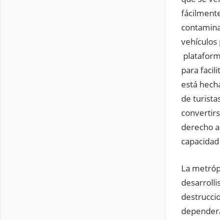
fácilmente
contaminac
vehículos 
plataform
para facil
está hecha
de turista
convertirs
derecho a 
capacidad
La metróp
desarrolli
destruccio
dependerá