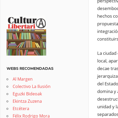
perspectiv
desemboca
hechos con
propuesta 
integraci
constituir
La ciudad 
local, apa
decae tras
WEBS RECOMENDADAS
jerarquiza
Al Margen
del Estado
Colectivo La Ilusión
domina y a
Eguzki Bideoak
desestruc
Ekintza Zuzena
unidad y 
Etcétera
separados.
Félix Rodrigo Mora