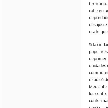
territorio
cabe en un
depredador
desajuste
era lo qu
Si la ciud
populares,
depriment
unidades 
commuters 
expulsó de
Mediante l
los centro
conforman
que se ve