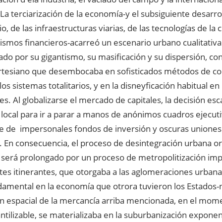
 La terciarización de la economía-y el subsiguiente desarro
io, de las infraestructuras viarias, de las tecnologías de l
ismos financieros-acarreó un escenario urbano cualitativ
ado por su gigantismo, su masificación y su dispersión, c
tesiano que desembocaba en sofisticados métodos de cont
 los sistemas totalitarios, y en la disneyficación habitual e
es. Al globalizarse el mercado de capitales, la decisión esc
 local para ir a parar a manos de anónimos cuadros ejecu
 de impersonales fondos de inversión y oscuras uniones
 En consecuencia, el proceso de desintegración urbana or
 será prolongado por un proceso de metropolitización imp
tes itinerantes, que otorgaba a las aglomeraciones urbana
damental en la economía que otrora tuvieron los Estados-
n espacial de la mercancía arriba mencionada, en el mom
tilizable, se materializaba en la suburbanización exponenci