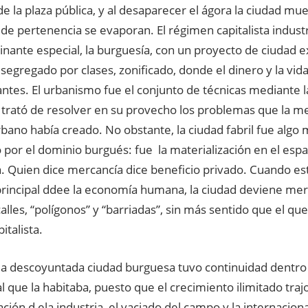
e la plaza pública, y al desaparecer el ágora la ciudad mue
 de pertenencia se evaporan. El régimen capitalista indust
nante especial, la burguesía, con un proyecto de ciudad e
, segregado por clases, zonificado, donde el dinero y la vid
tes. El urbanismo fue el conjunto de técnicas mediante la
trató de resolver en su provecho los problemas que la mer
rbano había creado. No obstante, la ciudad fabril fue alg
por el dominio burgués: fue la materialización en el espac
. Quien dice mercancía dice beneficio privado. Cuando es
principal ddee la economía humana, la ciudad deviene mer
 calles, “polígonos” y “barriadas”, sin más sentido que el que
italista.
a descoyuntada ciudad burguesa tuvo continuidad dentro d
ial que la habitaba, puesto que el crecimiento ilimitado traj
ación d ela industria, el vaciado del campo y la internaciona