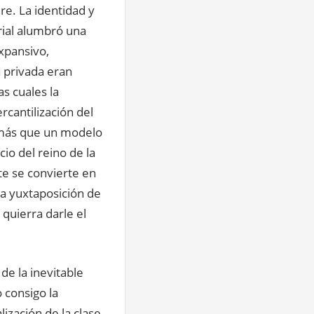
re. La identidad y
rial alumbró una
xpansivo,
a privada eran
s cuales la
cantilización del
o más que un modelo
io del reino de la
te se convierte en
a yuxtaposición de
 quierra darle el
e la inevitable
o consigo la
lización de la clase