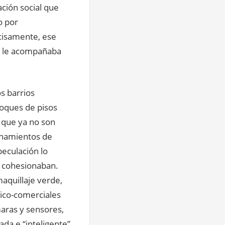
ción social que
o por
ecisamente, ese
ue le acompañaba
os barrios
bloques de pisos
 que ya no son
tonamientos de
peculación lo
lo cohesionaban.
 maquillaje verde,
údico-comerciales
aras y sensores,
da e “inteligente”,