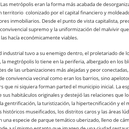
. Las metrópolis eran la forma más acabada de desorganiza
 territorio colonizado por el capital financiero y moldead
es inmobiliarios. Desde el punto de vista capitalista, pr
 convivencial supremo y la uniformización del malvivir q
e las hacía económicamente viables.
ad industrial tuvo a su enemigo dentro, el proletariado de l
 la megtrópolis lo tiene en la periferia, albergado en los 
es de las urbanizaciones más alejadas y peor conectadas,
de convivencia vecinal como eran los barrios, sino apelo
que ni siquiera forman parted el municipio inicial. La es
 sus habitáculos originales y destejió las relaciones que 
a gentrificación, la turistización, la hipertecnificación y el
s históricos museificados, los distritos caros y las áreas l
 una especie de parque temático uberizado, lleno de cám
nde a sí mismo entanto que imagen de una ciudad restaura