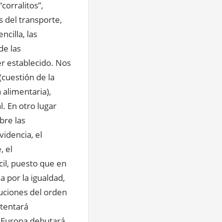
corralitos”,
s del transporte,
cilla, las
de las
r establecido. Nos
(cuestión de la
 alimentaria),
l. En otro lugar
bre las
videncia, el
, el
il, puesto que en
a por la igualdad,
ituciones del orden
ntentará
 Europa debutará