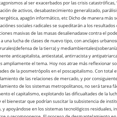
tagonismos al ser exacerbados por las crisis catastróficas, “
ación de activos, desabastecimiento generalizado, parálisi
ergética, apagón informático, etc Dicho de manera más sen
ciónes sociales radicales se supeditarán a los resultados 
ciones masivas de las masas desalienadasw contra el pode
a una lucha de clases de nuevo tipo, con anclajes urbanos
 rurales(defensa de la tierra) y mediambientales(soberanía
te anticapitalista, antiestatal, antirracista y antipatriarca
s ampliamente el tema. Hoy nos atrae más reflexionar so
ades de la posmetrópolis en el poscapitalismo. Con total e
amiento de las relaciones de mercado, y por consiguiente
amiento de los sistemas metropolitanos, no será tarea fác
to el capitalismo, explotando las dificualtades de la luch
a y el bienestar que podrían suscitar la subsistencia de inst
 y apoyándose en los sistemas tecnológicos residuales, i
rse o recomponerse. El proceso de desmantelamiento en