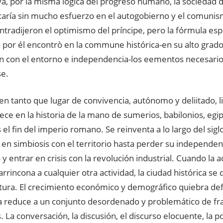
a, por la misma lógica del progreso humano, la sociedad d
ría sin mucho esfuerzo en el autogobierno y el comunis
tradijeron el optimismo del príncipe, pero la fórmula espa
por él encontrò en la commune histórica-en su alto grado 
ón con el entorno e independencia-los eementos necesario
se.
en tanto que lugar de convivencia, autónomo y deliitado, 
rece en la historia de la mano de sumerios, babilonios, egip
 el fin del imperio romano. Se reinventa a lo largo del siglo
 en simbiosis con el territorio hasta perder su independe
 y entrar en crisis con la revolución industrial. Cuando la
rrincona a cualquier otra actividad, la ciudad histórica se d
tura. El crecimiento económico y demográfico quiebra def
la reduce a un conjunto desordenado y problemático de f
 La conversación, la discusión, el discurso elocuente, la p