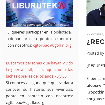
Si quieres participar en la biblioteca,
27 octubre,
o donar libros etc, ponte en contacto
¿REC
con nosotros:
cgtbilbao@cgt-lkn.org
Posted by
Buscamos personas que hayan vivido
¿RECUPER
la guerra civil, el franquismo o las
luchas obreras de los años 70 y 80.
El pensami
Si conoces a alguna que quiera dar a
utopía-el 
conocer su historia, sus vivencias,
Kropotkin 
ponte en contacto con nosotros:
antiguas c
cgtbilbao@cgt-lkn.org