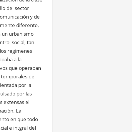
llo del sector
a comunicación y de
amente diferente,
on un urbanismo
rol social, tan
n los regímenes
apaba a la
tivos que operaban
 temporales de
ientada por la
ulsado por las
s extensas el
nación. La
ento en que todo
al e intgral del