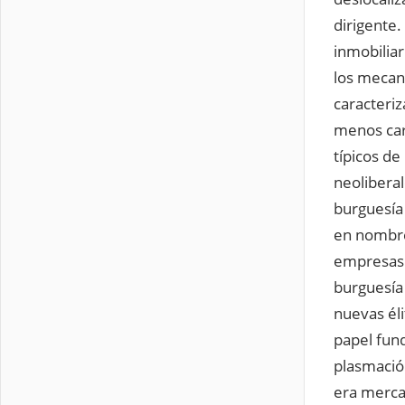
dirigente.
inmobiliar
los mecan
caracteriz
menos car
típicos de
neoliberal
burguesía
en nombre
empresas.
burguesía
nuevas éli
papel fun
plasmació
era mercan