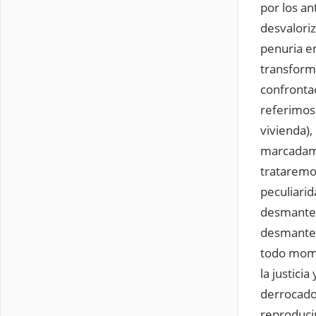
por los an
desvaloriz
penuria en
transforma
confronta
referimos 
vivienda),
marcadamen
trataremo
peculiarid
desmantel
desmantel
todo momen
la justici
derrocado,
reproduci