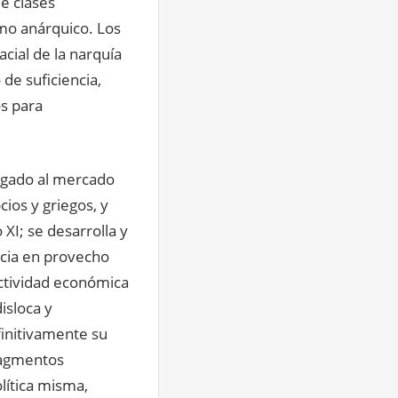
e clases
mo anárquico. Los
cial de la narquía
de suficiencia,
s para
ligado al mercado
cios y griegos, y
 XI; se desarrolla y
ncia en provecho
 actividad económica
isloca y
initivamente su
ragmentos
olítica misma,