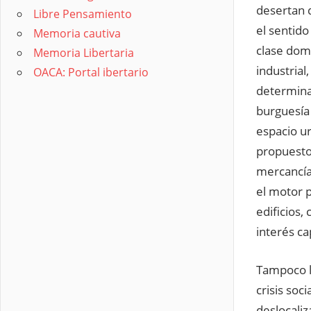
desertan d
Libre Pensamiento
el sentido
Memoria cautiva
clase domi
Memoria Libertaria
industrial
OACA: Portal ibertario
determinan
burguesía 
espacio u
propuesto 
mercancía
el motor 
edificios,
interés cap
Tampoco l
crisis soc
deslocaliz