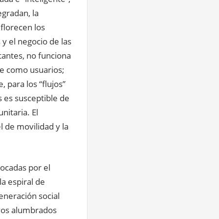
egradan, la
 florecen los
 y el negocio de las
tantes, no funciona
que como usuarios;
 para los “flujos”
s es susceptible de
itaria. El
l de movilidad y la
ocadas por el
la espiral de
generación social
ivos alumbrados