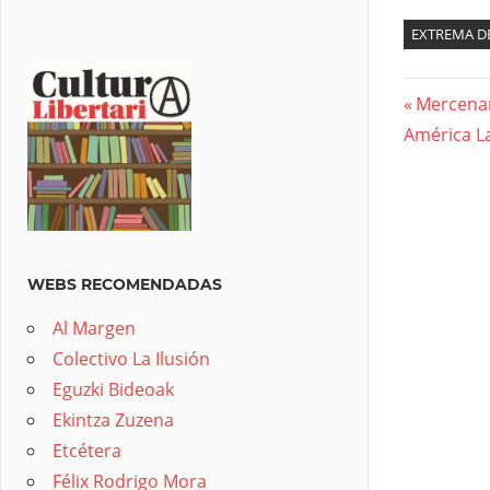
EXTREMA D
Previous
Mercenar
Nave
América L
Post:
de
entra
WEBS RECOMENDADAS
Al Margen
Colectivo La Ilusión
Eguzki Bideoak
Ekintza Zuzena
Etcétera
Félix Rodrigo Mora