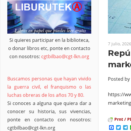
Si quieres participar en la biblioteca,
7 julio, 202
o donar libros etc, ponte en contacto
Repúb
con nosotros:
cgtbilbao@cgt-lkn.org
mark
Buscamos personas que hayan vivido
Posted by
la guerra civil, el franquismo o las
https://w
luchas obreras de los años 70 y 80.
marketin
Si conoces a alguna que quiera dar a
conocer su historia, sus vivencias,
Prnt / P
ponte en contacto con nosotros:
Facebo
Twit
T
cgtbilbao@cgt-lkn.org