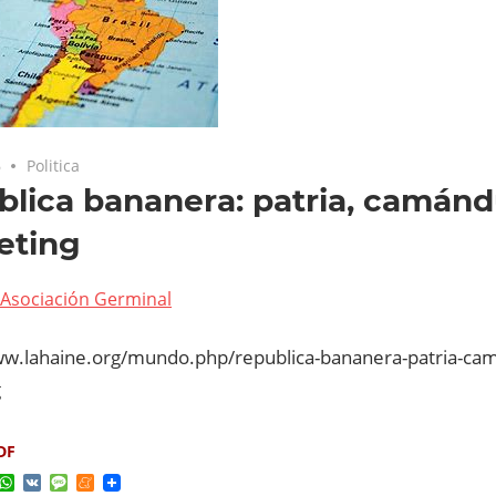
6
Politica
lica bananera: patria, camánd
eting
Asociación Germinal
ww.lahaine.org/mundo.php/republica-bananera-patria-cam
g
DF
ok
ter
elegram
WhatsApp
VK
Message
Meneame