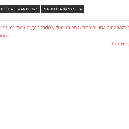
ERECHA
MARKETING
REPÚBLICA BANANERA
ios, crimen organizado y guerra en Ucrania: una amenaza 
gación
atina
Next
Converg
Post:
das