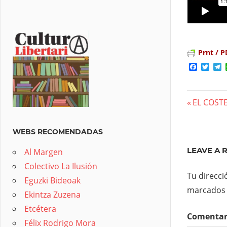
Prnt / P
Facebo
Twit
T
Previous
EL COST
Nave
Post:
de
WEBS RECOMENDADAS
entra
LEAVE A 
Al Margen
Colectivo La Ilusión
Tu direcci
Eguzki Bideoak
marcados
Ekintza Zuzena
Etcétera
Comenta
Félix Rodrigo Mora