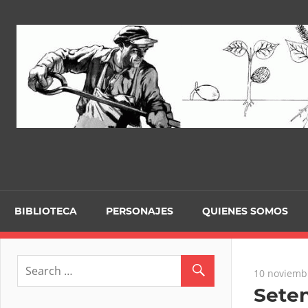
Skip
to
content
BIBLIOTECA
PERSONAJES
QUIENES SOMOS
10 noviemb
Seten