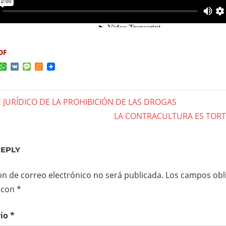
DF
ok
ter
elegram
WhatsApp
VK
Message
Meneame
E JURÍDICO DE LA PROHIBICIÓN DE LAS DROGAS
gación
Next
LA CONTRACULTURA ES TOR
Post:
das
REPLY
ón de correo electrónico no será publicada.
Los campos obli
 con
*
rio
*