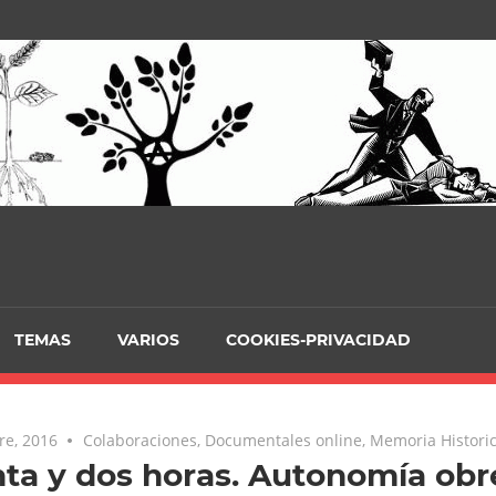
TEMAS
VARIOS
COOKIES-PRIVACIDAD
re, 2016
No comments
Colaboraciones
,
Documentales online
,
Memoria Histori
ta y dos horas. Autonomía obre