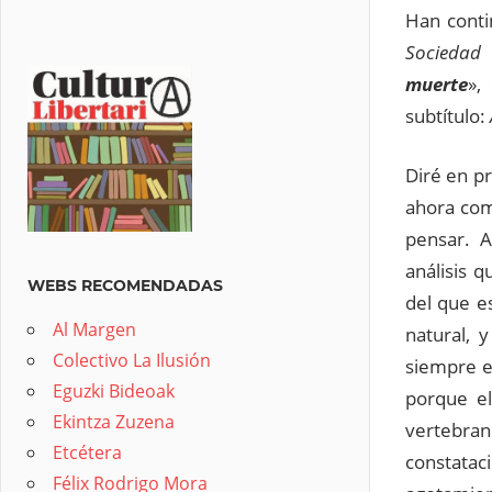
Han conti
Sociedad 
muerte
»,
subtítulo:
Diré en p
ahora com
pensar. A
análisis q
WEBS RECOMENDADAS
del que e
Al Margen
natural, 
Colectivo La Ilusión
siempre e
Eguzki Bideoak
porque el
Ekintza Zuzena
vertebran
Etcétera
constatac
Félix Rodrigo Mora