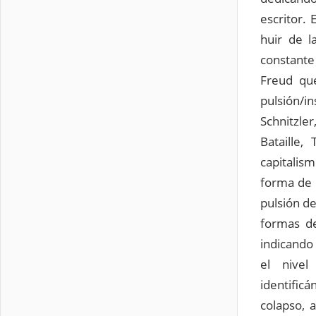
escritor.
huir de l
constante
Freud que
pulsión/i
Schnitzle
Bataille
capitalis
forma de 
pulsión d
formas de
indicando
el nive
identifi
colapso, 