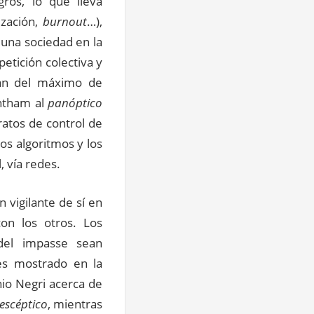
ros, lo que lleva
ización,
burnout
…),
 una sociedad en la
etición colectiva y
zan del máximo de
ntham al
panóptico
ratos de control de
os algoritmos y los
 vía redes.
n vigilante de sí en
on los otros. Los
del impasse sean
 es mostrado en la
io Negri acerca de
escéptico
, mientras