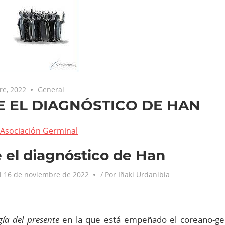
re, 2022
General
E EL DIAGNÓSTICO DE HAN
Asociación Germinal
 el diagnóstico de Han
l
16 de noviembre de 2022
/ Por
Iñaki Urdanibia
gía del presente
en la que está empeñado el coreano-g