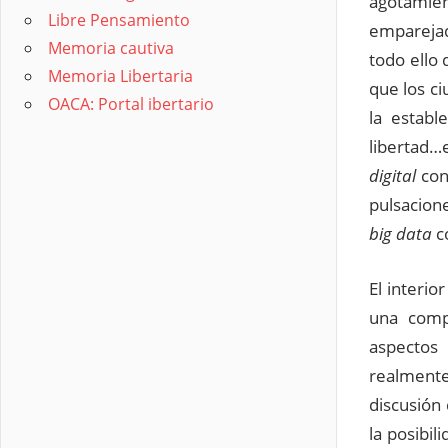
agotamien
Libre Pensamiento
emparejad
Memoria cautiva
todo ello
Memoria Libertaria
que los c
OACA: Portal ibertario
la establ
libertad…
digital
con
pulsacione
big data
c
El interio
una comp
aspectos
realmente
discusión
la posibil