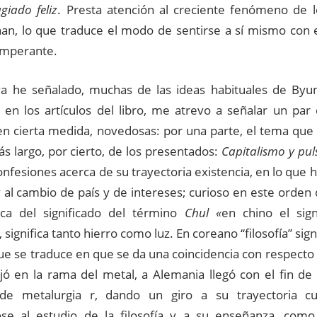
ugiado feliz
. Presta atención al creciente fenómeno de 
nan, lo que traduce el modo de sentirse a sí mismo con e
mperante.
a he señalado, muchas de las ideas habituales de Byu
 en los artículos del libro, me atrevo a señalar un par
en cierta medida, novedosas: por una parte, el tema que da
s largo, por cierto, de los presentados:
Capitalismo y pul
confesiones acerca de su trayectoria existencia, en lo que ha
 al cambio de país y de intereses; curioso en este orden 
ca del significado del término
Chul
«
en chino el sig
 significa tanto hierro como luz. En coreano “filosofía” signi
ue se traduce en que se da una coincidencia con respecto 
ajó en la rama del metal, a Alemania llegó con el fin de
de metalurgia r, dando un giro a su trayectoria cur
se al estudio de la filosofía y a su enseñanza, com