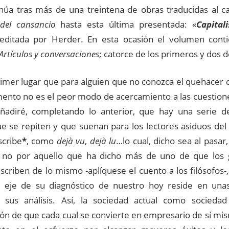
núa tras más de una treintena de obras traducidas al ca
del cansancio
hasta esta última presentada: «
Capital
 editada por Herder. En esta ocasión el volumen cont
Artículos y conversaciones
; catorce de los primeros y dos 
rimer lugar que para alguien que no conozca el quehacer d
ento no es el peor modo de acercamiento a las cuestione
ñadiré, completando lo anterior, que hay una serie d
ue se repiten y que suenan para los lectores asiduos del f
scribe
*
, como
dejà vu
,
dejà lu
…lo cual, dicho sea al pasar
y no por aquello que ha dicho más de uno de que los 
scriben de lo mismo -aplíquese el cuento a los filósofos-
 eje de su diagnóstico de nuestro hoy reside en unas
 sus análisis. Así, la sociedad actual como sociedad
ión de que cada cual se convierte en empresario de sí mi