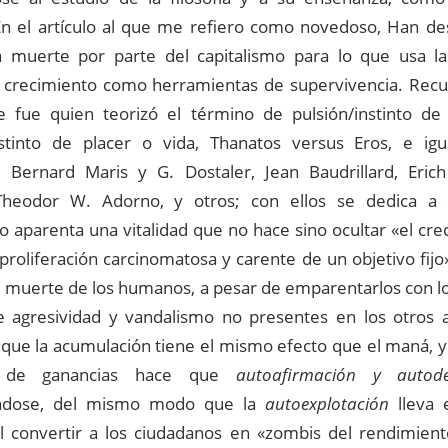
 En el artículo al que me refiero como novedoso, Han de
a muerte por parte del capitalismo para lo que usa l
 crecimiento como herramientas de supervivencia. Rec
 fue quien teorizó el término de pulsión/instinto de
nstinto de placer o vida, Thanatos versus Eros, e ig
r, Bernard Maris y G. Dostaler, Jean Baudrillard, Er
, Theodor W. Adorno, y otros; con ellos se dedica a
mo aparenta una vitalidad que no hace sino ocultar «el c
proliferación carcinomatosa y carente de un objetivo fijo
e muerte de los humanos, a pesar de emparentarlos con lo
 agresividad y vandalismo no presentes en los otros 
 que la acumulación tiene el mismo efecto que el maná, y 
l de ganancias hace que
autoafirmación y autode
cándose, del mismo modo que la
autoexplotación
lleva e
al convertir a los ciudadanos en «zombis del rendimien