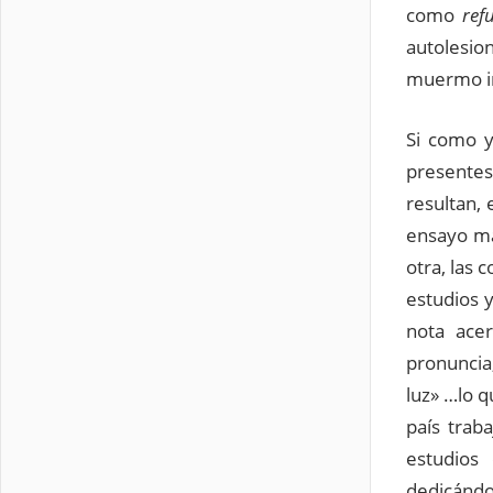
como
ref
autolesio
muermo i
Si como y
presentes
resultan, 
ensayo má
otra, las 
estudios y
nota acer
pronuncia,
luz» …lo q
país trab
estudios 
dedicándo