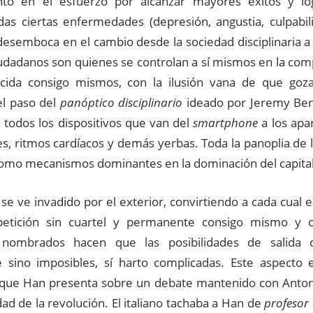
to en el esfuerzo por alcanzar mayores éxitos y log
as ciertas enfermedades (depresión, angustia, culpabil
 desemboca en el cambio desde la sociedad disciplinaria a
iudadanos son quienes se controlan a sí mismos en la comp
ecida consigo mismos, con la ilusión vana de que go
el paso del
panóptico disciplinario
ideado por Jeremy Be
 todos los dispositivos que van del
smartphone
a los apa
s, ritmos cardíacos y demás yerbas. Toda la panoplia de l
omo mecanismos dominantes en la dominación del capital,
r se ve invadido por el exterior, convirtiendo a cada cual e
etición sin cuartel y permanente consigo mismo y c
 nombrados hacen que las posibilidades de salida 
 sino imposibles, sí harto complicadas. Este aspecto
 que Han presenta sobre un debate mantenido con Anton
idad de la revolución. El italiano tachaba a Han de
profesor 