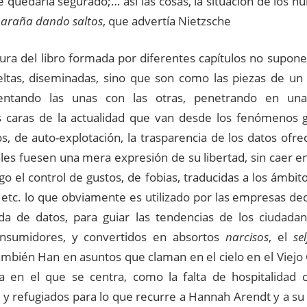
 quedaría segurado;… así las cosas, la situación de los h
araña dando saltos
, que advertía Nietzsche
tura del libro formada por diferentes capítulos no supon
eltas, diseminadas, sino que son como las piezas de un
ntando las unas con las otras, penetrando en una
s caras de la actualidad que van desde los fenómenos g
, de auto-explotación, la trasparencia de los datos ofre
les fuesen una mera expresión de su libertad, sin caer en
go el control de gustos, de fobias, traducidas a los ámbitos
etc. lo que obviamente es utilizado por las empresas ded
da de datos, para guiar las tendencias de los ciudada
nsumidores, y convertidos en absortos
narcisos
, el
sel
también Han en asuntos que claman en el cielo en el Viejo
a en el que se centra, como la falta de hospitalidad 
 y refugiados para lo que recurre a Hannah Arendt y a su