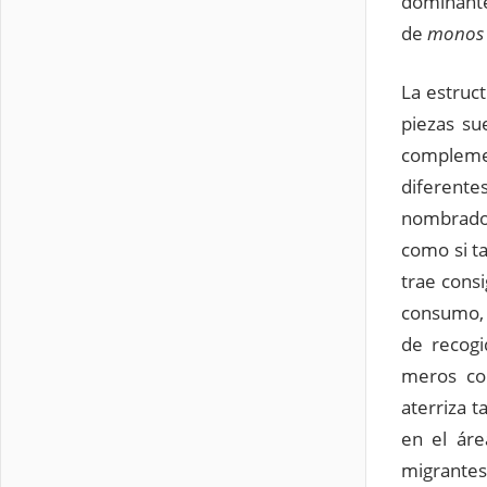
dominante
de
monos 
La estruc
piezas su
compleme
diferente
nombrados
como si ta
trae consi
consumo, 
de recogi
meros co
aterriza 
en el áre
migrantes