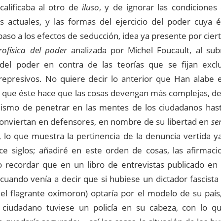
calificaba al otro de
iluso
, y de ignorar las condiciones
s actuales, y las formas del ejercicio del poder cuya 
paso a los efectos de seducción, idea ya presente por cier
rofísica del poder
analizada por Michel Foucault, al sub
 del poder en contra de las teorías que se fijan exc
represivos. No quiere decir lo anterior que Han alabe e
o que éste hace que las cosas devengan más complejas, de
alismo de penetrar en las mentes de los ciudadanos has
conviertan en defensores, en nombre de su libertad en
se
, lo que muestra la pertinencia de la denuncia vertida y
ce siglos; añadiré en este orden de cosas, las afirmaci
o recordar que en un libro de entrevistas publicado e
uando venía a decir que si hubiese un dictador fascista
el flagrante oxímoron) optaría por el modelo de su país, 
ciudadano tuviese un policía en su cabeza, con lo q