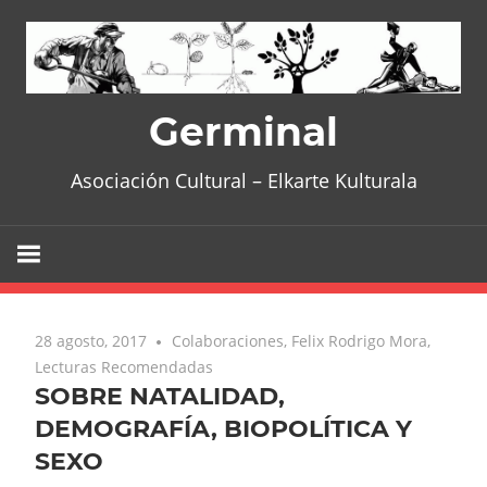
Skip
to
content
Germinal
Asociación Cultural – Elkarte Kulturala
28 agosto, 2017
No comments
Colaboraciones
,
Felix Rodrigo Mora
,
Lecturas Recomendadas
SOBRE NATALIDAD,
DEMOGRAFÍA, BIOPOLÍTICA Y
SEXO