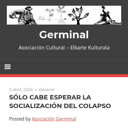
Skip
to
content
Germinal
Asociación Cultural – Elkarte Kulturala
3 abril, 2020
General
SÓLO CABE ESPERAR LA
SOCIALIZACIÓN DEL COLAPSO
Posted by
Asociación Germinal