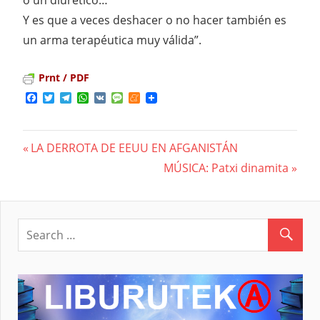
Y es que a veces deshacer o no hacer también es
un arma terapéutica muy válida”.
Prnt / PDF
Facebook
Twitter
Telegram
WhatsApp
VK
Message
Meneame
Previous
LA DERROTA DE EEUU EN AFGANISTÁN
Navegación
Post:
Next
MÚSICA: Patxi dinamita
Post:
de
entradas