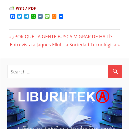
Prnt / PDF
Facebook
Twitter
Telegram
WhatsApp
VK
Message
Meneame
Previous
¿POR QUÉ LA GENTE BUSCA MIGRAR DE HAITÍ?
Navegación
Next
Entrevista a Jaques Ellul. La Sociedad Tecnológica
Post:
Post:
de
entradas