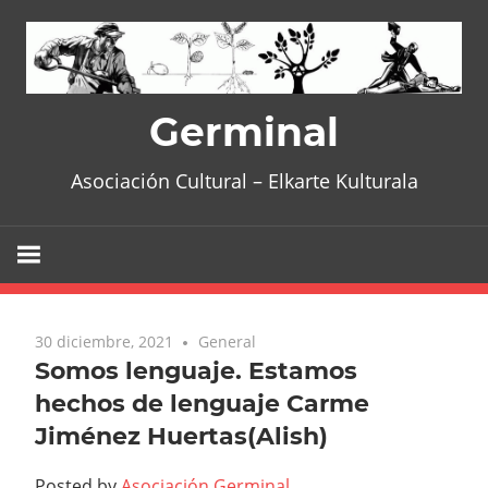
Skip
to
content
Germinal
Asociación Cultural – Elkarte Kulturala
30 diciembre, 2021
General
Somos lenguaje. Estamos
hechos de lenguaje Carme
Jiménez Huertas(Alish)
Posted by
Asociación Germinal