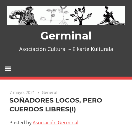
Skip
to
content
Germinal
Asociación Cultural – Elkarte Kulturala
7 mayo, 2021
General
SOÑADORES LOCOS, PERO
CUERDOS LIBRES(I)
Posted by
Asociación Germinal