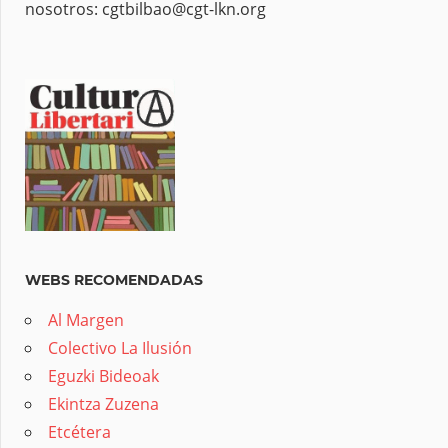
nosotros: cgtbilbao@cgt-lkn.org
WEBS RECOMENDADAS
Al Margen
Colectivo La Ilusión
Eguzki Bideoak
Ekintza Zuzena
Etcétera