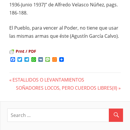
1936-Junio 1937)” de Alfredo Velasco Núñez, pags.
186-188.
El Pueblo, para vencer al Poder, no tiene que usar
las mismas armas que éste (Agustín García Calvo).
Prnt / PDF
Facebook
Twitter
Telegram
WhatsApp
VK
Message
Meneame
Previous
ESTALLIDOS O LEVANTAMIENTOS
Navegación
Post:
Next
SOÑADORES LOCOS, PERO CUERDOS LIBRES(II)
Post:
de
entradas