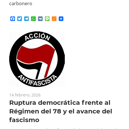
carbonero
Facebook
Twitter
Telegram
WhatsApp
VK
Message
Meneame
14 febrero, 2026
Ruptura democrática frente al
Régimen del 78 y el avance del
fascismo