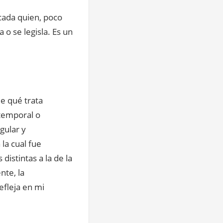
cada quien, poco
 o se legisla. Es un
e qué trata
(temporal o
gular y
la cual fue
distintas a la de la
nte, la
efleja en mi