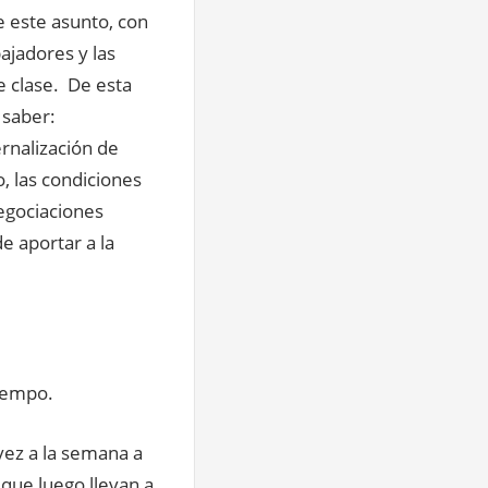
e este asunto, con
ajadores y las
e clase. De esta
 saber:
ernalización de
o, las condiciones
negociaciones
e aportar a la
tiempo.
vez a la semana a
, que luego llevan a