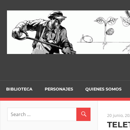
Skip
to
content
BIBLIOTECA
PERSONAJES
QUIENES SOMOS
20 junio, 2
TELE