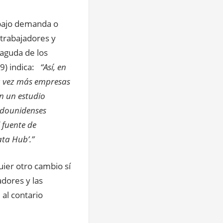
bajo demanda o
 trabajadores y
 aguda de los
19) indica:
“Así, en
a vez más empresas
n un estudio
adounidenses
l fuente de
ata Hub’.”
uier otro cambio sí
dores y las
 al contario