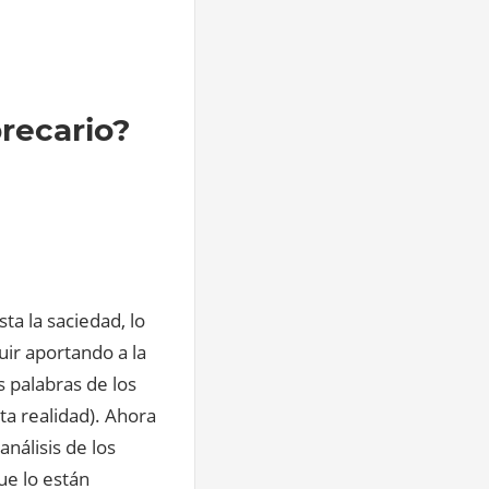
precario?
a la saciedad, lo
ir aportando a la
 palabras de los
a realidad). Ahora
nálisis de los
ue lo están