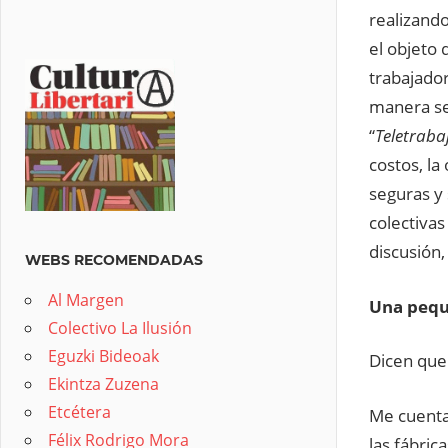
realizand
el objeto 
trabajado
manera se
“
Teletraba
costos, la
seguras y 
colectivas
discusión,
WEBS RECOMENDADAS
Al Margen
Una pequ
Colectivo La Ilusión
Eguzki Bideoak
Dicen que
Ekintza Zuzena
Etcétera
Me cuenta
Félix Rodrigo Mora
las fábric