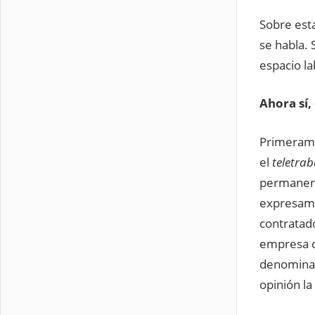
Sobre esta
se habla. 
espacio la
Ahora sí
Primerame
el
teletrab
permanent
expresamen
contratado
empresa co
denominaci
opinión la