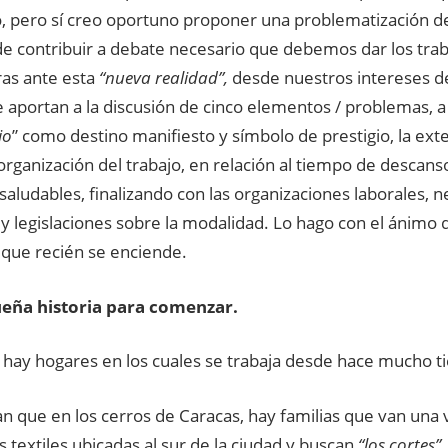
o, pero sí creo oportuno proponer una problematización d
de contribuir a debate necesario que debemos dar los trab
ras ante esta
“nueva realidad”,
desde nuestros intereses d
 aportan a la discusión de cinco elementos / problemas, a
jo
” como destino manifiesto y símbolo de prestigio, la ext
 organización del trabajo, en relación al tiempo de descans
saludables, finalizando con las organizaciones laborales, 
 y legislaciones sobre la modalidad. Lo hago con el ánimo d
 que recién se enciende.
eña historia para comenzar.
 hay hogares en los cuales se trabaja desde hace mucho 
n que en los cerros de Caracas, hay familias que van una 
as textiles ubicadas al sur de la ciudad y buscan
“los cortes”