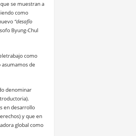
a que se muestran a
eniendo como
 nuevo
“desafío
lósofo Byung-Chul
teletrabajo como
 lo asumamos de
ido denominar
troductoria).
s en desarrollo
 derechos) y que en
jadora global como