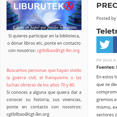
PREC
Posted by
Telet
Si quieres participar en la biblioteca,
o donar libros etc, ponte en contacto
con nosotros:
cgtbilbao@cgt-lkn.org
Por
Jesús A
Fuentes:
Buscamos personas que hayan vivido
En estos 
la guerra civil, el franquismo o las
que se de
luchas obreras de los años 70 y 80.
compromet
Si conoces a alguna que quiera dar a
gremios e
conocer su historia, sus vivencias,
mismo, ex
ponte en contacto con nosotros:
cgtbilbao@cgt-lkn.org
sectores 