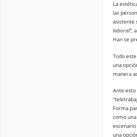
La estétic
las perso
asistente
laboral”,
a
Han se pr
Todo este 
una opció
manera acr
Ante esto
“teletraba
Forma par
como una f
escenario
una opción