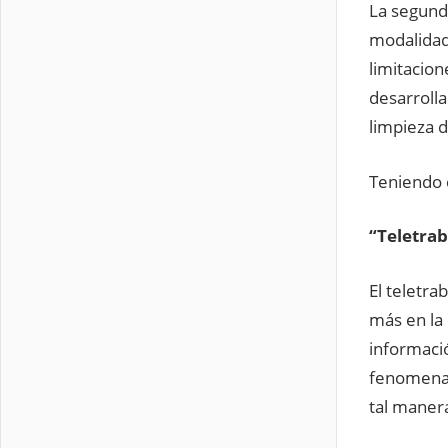
La segunda
modalidad
limitacio
desarrolla
limpieza d
Teniendo 
“Teletrab
El teletr
más en la 
informaci
fenomenal
tal maner