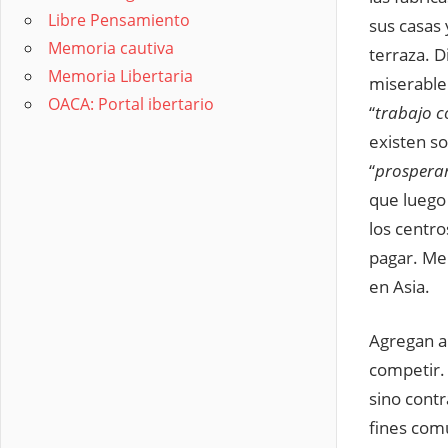
Libre Pensamiento
sus casas 
Memoria cautiva
terraza. D
Memoria Libertaria
miserable 
OACA: Portal ibertario
“
trabajo c
existen s
“
prospera
que luego 
los centr
pagar. Me
en Asia.
Agregan al
competir.
sino cont
fines com