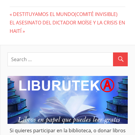
Previous
DESTITUYAMOS EL MUNDO(COMITÉ INVISIBLE)
Navegación
Next
EL ASESINATO DEL DICTADOR MOÏSE Y LA CRISIS EN
Post:
Post:
HAITÍ
de
entradas
Si quieres participar en la biblioteca, o donar libros